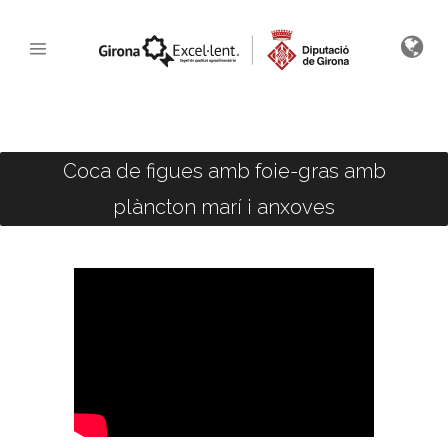
Coca de figues amb foie-gras amb
plàncton marí i anxoves