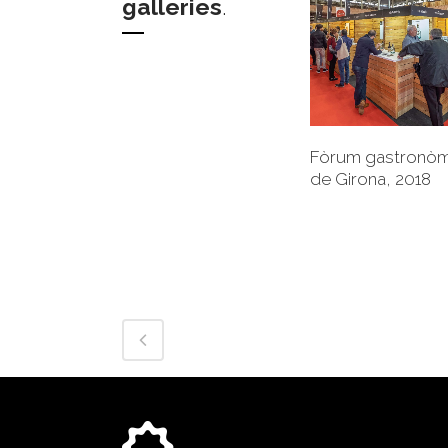
galleries
.
+
Fòrum gastronòm
de Girona, 2018