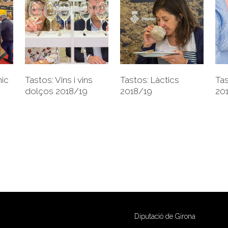
+
+
Tastos: Vins i vins
ic
Tastos: Làctics
Tas
dolços 2018/19
2018/19
20
Diputació de Girona