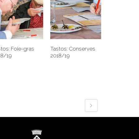
+
+
Tastos: Conserves
tos: Foie-gras
2018/19
18/19