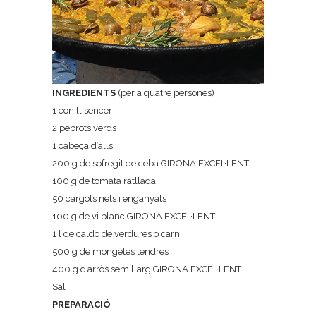
INGREDIENTS
(per a quatre persones)
1 conill sencer
2 pebrots verds
1 cabeça d’alls
200 g de sofregit de ceba GIRONA EXCEL·LENT
100 g de tomata ratllada
50 cargols nets i enganyats
100 g de vi blanc GIRONA EXCEL·LENT
1 l de caldo de verdures o carn
500 g de mongetes tendres
400 g d’arròs semillarg GIRONA EXCEL·LENT
Sal
PREPARACIÓ