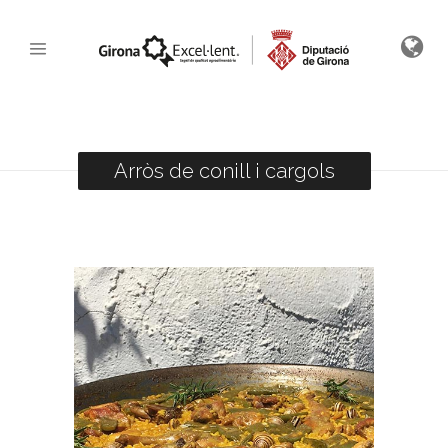
Arròs de conill i cargols