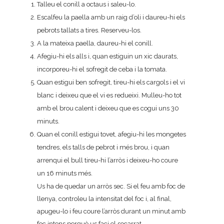
Talleu el conill a octaus i saleu-lo.
Escalfeu la paella amb un raig d’oli i daureu-hi els
pebrots tallats a tires. Reserveu-los.
A la mateixa paella, daureu-hi el conill.
Afegiu-hi els alls i, quan estiguin un xic daurats,
incorporeu-hi el sofregit de ceba i la tomata.
Quan estigui ben sofregit, tireu-hi els cargols i el vi
blanc i deixeu que el vi es redueixi. Mulleu-ho tot
amb el brou calent i deixeu que es cogui uns 30
minuts.
Quan el conill estigui tovet, afegiu-hi les mongetes
tendres, els talls de pebrot i més brou, i quan
arrenqui el bull tireu-hi l’arròs i deixeu-ho coure
un 16 minuts més.
Us ha de quedar un arròs sec. Si el feu amb foc de
llenya, controleu la intensitat del foc i, al final,
apugeu-lo i feu coure l’arròs durant un minut amb
foc intens perquè us faci el socarrat.