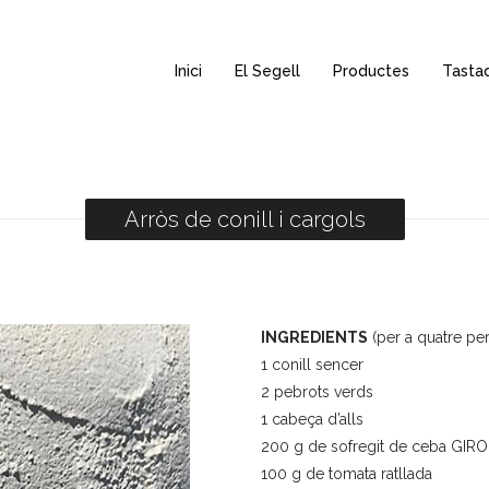
Inici
El Segell
Productes
Tasta
Arròs de conill i cargols
INGREDIENTS
(per a quatre pe
1 conill sencer
2 pebrots verds
1 cabeça d’alls
200 g de sofregit de ceba GI
100 g de tomata ratllada