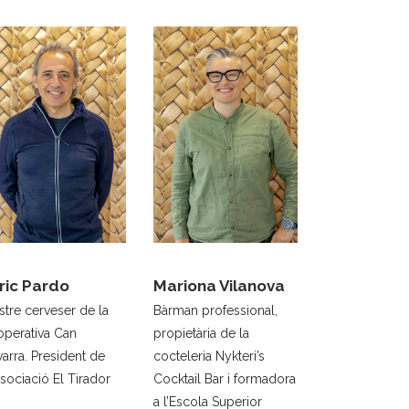
ric Pardo
Mariona Vilanova
tre cerveser de la
Bàrman professional,
operativa Can
propietària de la
arra. President de
cocteleria Nykteri’s
ssociació El Tirador
Cocktail Bar i formadora
a l’Escola Superior