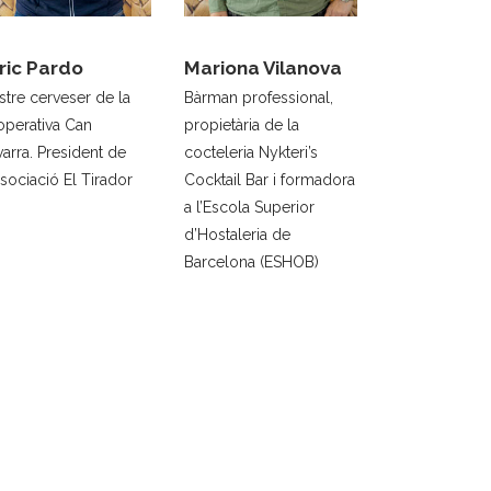
ric Pardo
Mariona Vilanova
tre cerveser de la
Bàrman professional,
operativa Can
propietària de la
arra. President de
cocteleria Nykteri’s
ssociació El Tirador
Cocktail Bar i formadora
a l’Escola Superior
d’Hostaleria de
Barcelona (ESHOB)