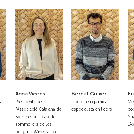
Anna Vicens
Bernat Guixer
En
sta
Presidenta de
Doctor en química,
Mes
l’Associació Catalana de
especialista en licors
co
Sommeliers i cap de
Nav
sommeliers de les
l’A
botigues Wine Palace