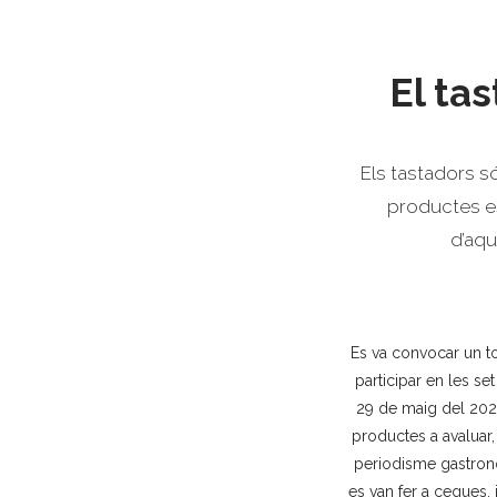
El tas
Els tastadors s
productes esc
d’aqu
Es va convocar un to
participar en les set
29 de maig del 2025
productes a avaluar,
periodisme gastronòm
es van fer a cegues, 