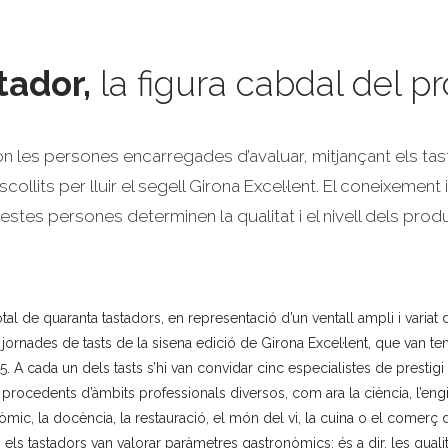
tador,
la figura cabdal del pr
ón les persones encarregades d’avaluar, mitjançant els tas
ollits per lluir el segell Girona Excel·lent. El coneixement i
estes persones determinen la qualitat i el nivell dels prod
tal de quaranta tastadors, en representació d’un ventall ampli i variat 
 jornades de tasts de la sisena edició de Girona Excel·lent, que van teni
. A cada un dels tasts s’hi van convidar cinc especialistes de prestigi
 procedents d’àmbits professionals diversos, com ara la ciència, l’engin
ic, la docència, la restauració, el món del vi, la cuina o el comerç de
i els tastadors van valorar paràmetres gastronòmics; és a dir, les qual