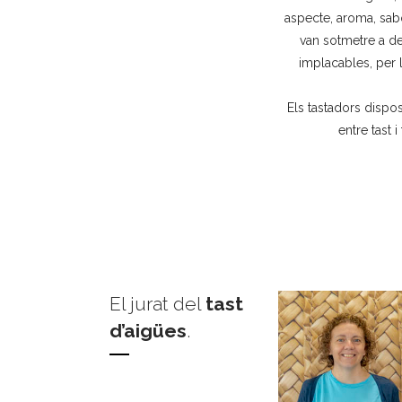
aspecte, aroma, sabo
van sotmetre a de
implacables, per 
Els tastadors dispo
entre tast 
El jurat del
tast
d’aigües
.