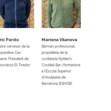
ric Pardo
Mariona Vilanova
tre cerveser de la
Bàrman professional,
operativa Can
propietària de la
arra. President de
cocteleria Nykteri’s
ssociació El Tirador
Cocktail Bar i formadora
a l’Escola Superior
d’Hostaleria de
Barcelona (ESHOB)