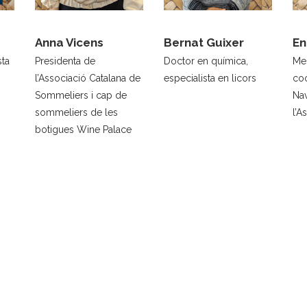
Anna Vicens
Bernat Guixer
En
sta
Presidenta de
Doctor en química,
Mes
l’Associació Catalana de
especialista en licors
co
Sommeliers i cap de
Nav
sommeliers de les
l’A
botigues Wine Palace