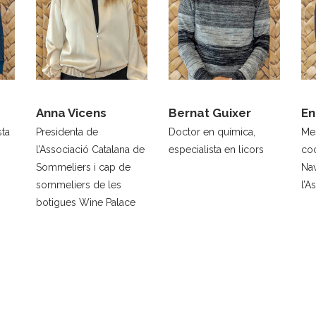
Anna Vicens
Bernat Guixer
En
sta
Presidenta de
Doctor en química,
Mes
l’Associació Catalana de
especialista en licors
co
Sommeliers i cap de
Nav
sommeliers de les
l’A
botigues Wine Palace