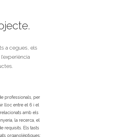
ojecte.
ts a cegues, els
 l’experiència
uctes.
de professionals, per
r lloc entre el 6 i el
 relacionats amb els
yeria, la recerca, el
 requisits. Els tasts
itats organolèptiques: