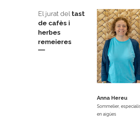
El jurat del
tast
de cafès i
herbes
remeieres
Anna Hereu
Sommelier, especiali
en aigües