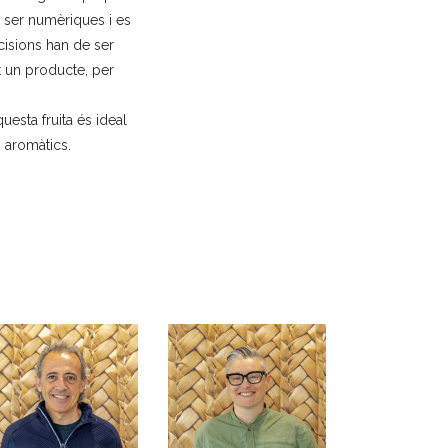
n ser numèriques i es
cisions han de ser
t un producte, per
esta fruita és ideal
s aromàtics.