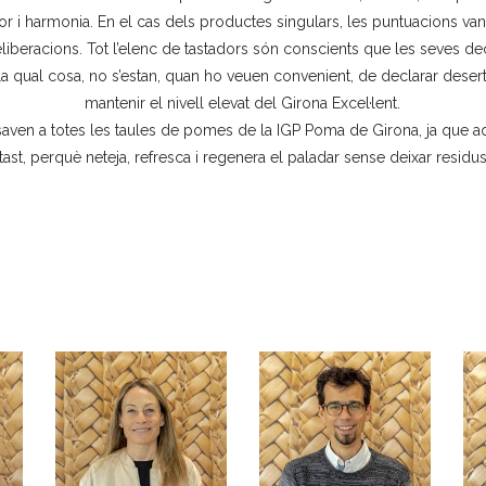
r i harmonia. En el cas dels productes singulars, les puntuacions va
liberacions. Tot l’elenc de tastadors són conscients que les seves de
la qual cosa, no s’estan, quan ho veuen convenient, de declarar deser
mantenir el nivell elevat del Girona Excel·lent.
saven a totes les taules de pomes de la IGP Poma de Girona, ja que aqu
i tast, perquè neteja, refresca i regenera el paladar sense deixar residu