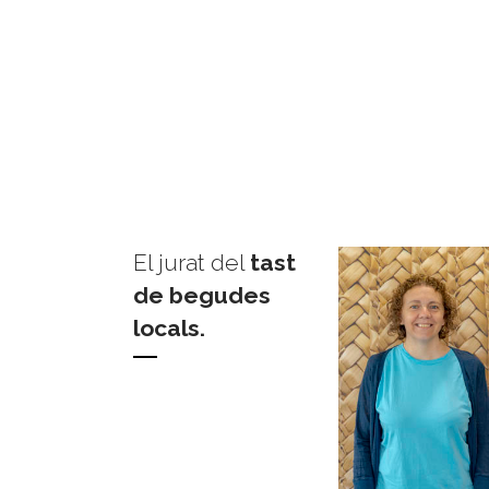
El jurat del
tast
de begudes
locals.