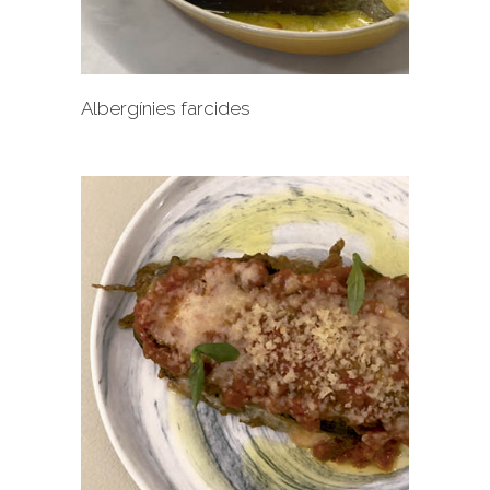
Albergínies farcides
+