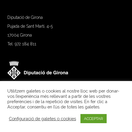
Diputació de Girona
Pujada de Sant Martí, 4-5
17004 Girona
Tel. 972 184 811
Utilitzem galetes o cookies al nostre lloc web per donar-
vos l’experiència més rellevant a partir de les vostres
preferències i de la repetició de visites. En fer clic a
Acceptar, consentiu en l’ús de totes les galetes.
Configuració de galetes o cookies
ACCEPTAR
Girona Excel·lent.
Segell de qualitat agroalimentària.
Avís legal
|