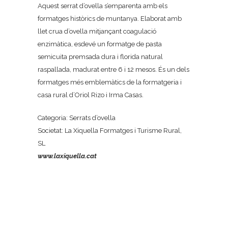
Aquest serrat d’ovella s’emparenta amb els
formatges històrics de muntanya. Elaborat amb
llet crua d’ovella mitjançant coagulació
enzimàtica, esdevé un formatge de pasta
semicuita premsada dura i florida natural
raspallada, madurat entre 6 i 12 mesos. És un dels
formatges més emblemàtics de la formatgeria i
casa rural d’Oriol Rizo i Irma Casas.
Categoria: Serrats d’ovella
Societat: La Xiquella Formatges i Turisme Rural,
SL
www.laxiquella.cat