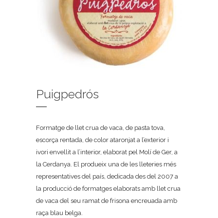
Puigpedrós
Formatge de llet crua de vaca, de pasta tova,
escorça rentada, de color ataronjat a l’exterior i
ivori envellit a l’interior, elaborat pel Molí de Ger, a
la Cerdanya. El produeix una de les lleteries més
representatives del país, dedicada des del 2007 a
la producció de formatges elaborats amb llet crua
de vaca del seu ramat de frisona encreuada amb
raça blau belga.