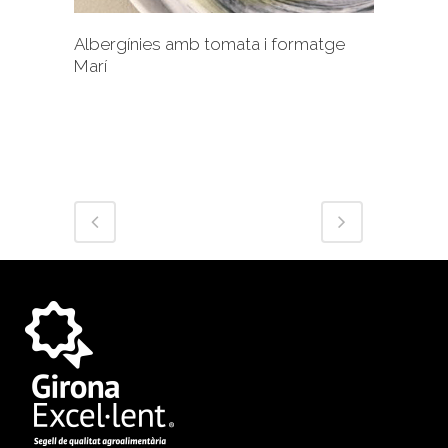
Albergínies amb tomata i formatge
Marí