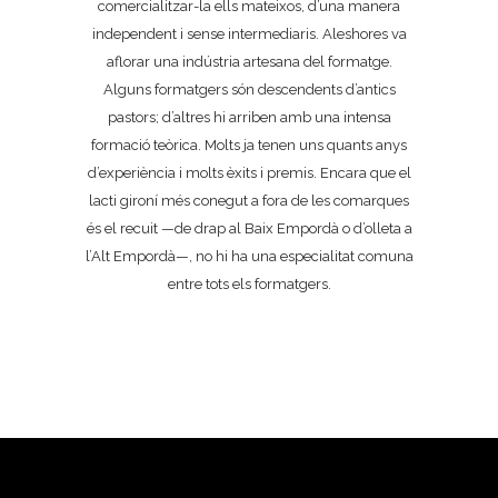
comercialitzar-la ells mateixos, d’una manera
independent i sense intermediaris. Aleshores va
aflorar una indústria artesana del formatge.
Alguns formatgers són descendents d’antics
pastors; d’altres hi arriben amb una intensa
formació teòrica. Molts ja tenen uns quants anys
d’experiència i molts èxits i premis. Encara que el
lacti gironí més conegut a fora de les comarques
és el recuit —de drap al Baix Empordà o d’olleta a
l’Alt Empordà—, no hi ha una especialitat comuna
entre tots els formatgers.