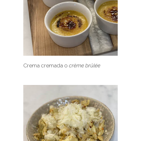
+
Crema cremada o
crème brûlée