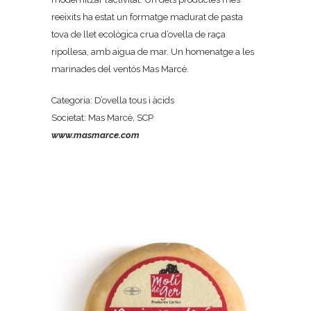
reeixits ha estat un formatge madurat de pasta
tova de llet ecològica crua d’ovella de raça
ripollesa, amb aigua de mar. Un homenatge a les
marinades del ventós Mas Marcè.
Categoria: D’ovella tous i àcids
Societat: Mas Marcè, SCP
www.masmarce.com