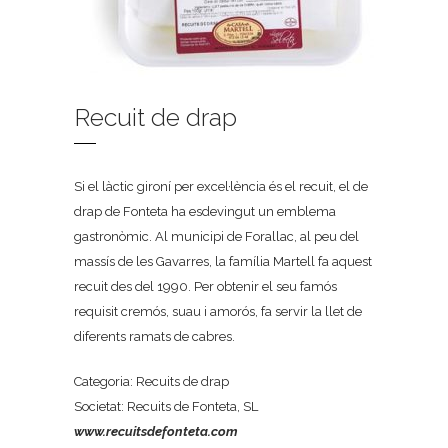
Recuit de drap
Si el làctic gironí per excel·lència és el recuit, el de
drap de Fonteta ha esdevingut un emblema
gastronòmic. Al municipi de Forallac, al peu del
massís de les Gavarres, la família Martell fa aquest
recuit des del 1990. Per obtenir el seu famós
requisit cremós, suau i amorós, fa servir la llet de
diferents ramats de cabres.
Categoria: Recuits de drap
Societat: Recuits de Fonteta, SL
www.recuitsdefonteta.com