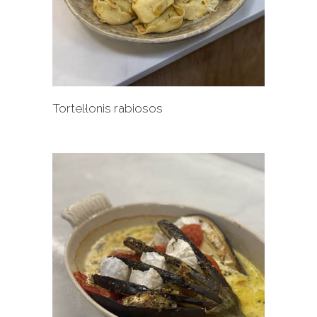
+
Tortel·lonis rabiosos
+