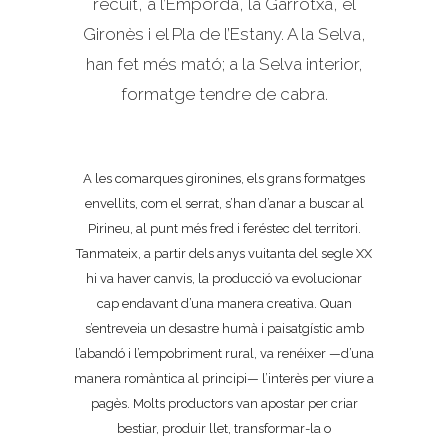
recuit, a l’Empordà, la Garrotxa, el
Gironès i el Pla de l’Estany. A la Selva,
han fet més mató; a la Selva interior,
formatge tendre de cabra.
A les comarques gironines, els grans formatges
envellits, com el serrat, s’han d’anar a buscar al
Pirineu, al punt més fred i feréstec del territori.
Tanmateix, a partir dels anys vuitanta del segle XX
hi va haver canvis, la producció va evolucionar
cap endavant d’una manera creativa. Quan
s’entreveia un desastre humà i paisatgístic amb
l’abandó i l’empobriment rural, va renéixer —d’una
manera romàntica al principi— l’interès per viure a
pagès. Molts productors van apostar per criar
bestiar, produir llet, transformar-la o