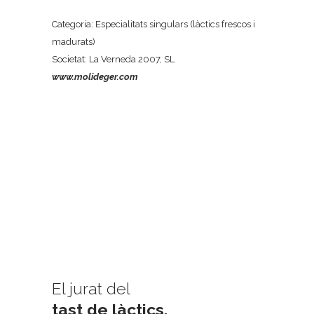
Categoria: Especialitats singulars (làctics frescos i
madurats)
Societat: La Verneda 2007, SL
www.molideger.com
El jurat del
tast de làctics.