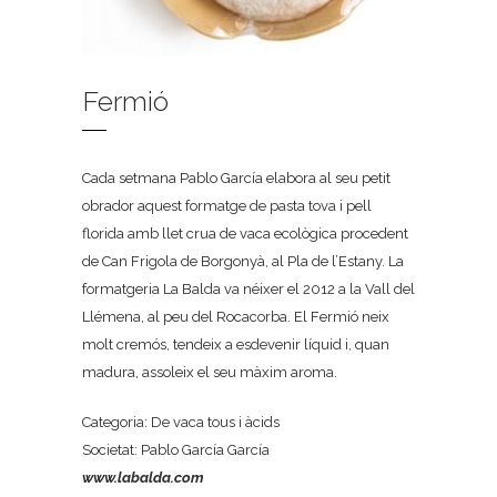
Fermió
Cada setmana Pablo García elabora al seu petit
obrador aquest formatge de pasta tova i pell
florida amb llet crua de vaca ecològica procedent
de Can Frigola de Borgonyà, al Pla de l’Estany. La
formatgeria La Balda va néixer el 2012 a la Vall del
Llémena, al peu del Rocacorba. El Fermió neix
molt cremós, tendeix a esdevenir líquid i, quan
madura, assoleix el seu màxim aroma.
Categoria: De vaca tous i àcids
Societat: Pablo García García
www.labalda.com