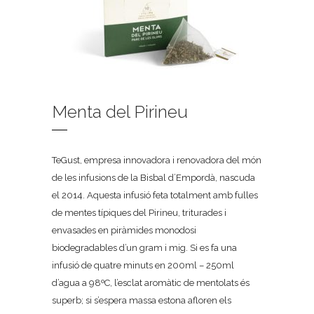
Menta del Pirineu
TeGust, empresa innovadora i renovadora del món
de les infusions de la Bisbal d’Empordà, nascuda
el 2014. Aquesta infusió feta totalment amb fulles
de mentes típiques del Pirineu, triturades i
envasades en piràmides monodosi
biodegradables d’un gram i mig. Si es fa una
infusió de quatre minuts en 200ml – 250ml
d’agua a 98ºC, l’esclat aromàtic de mentolats és
superb; si s’espera massa estona afloren els