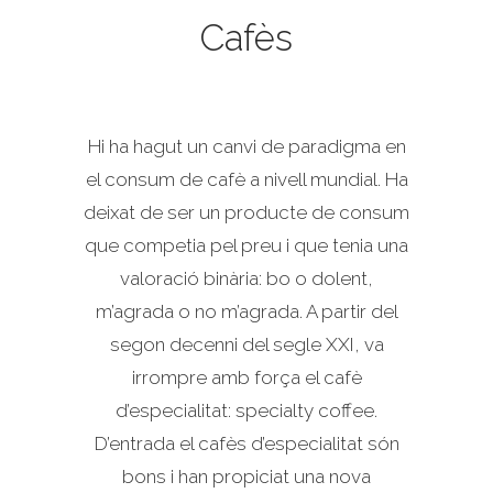
Cafès
Hi ha hagut un canvi de paradigma en
el consum de cafè a nivell mundial. Ha
deixat de ser un producte de consum
que competia pel preu i que tenia una
valoració binària: bo o dolent,
m’agrada o no m’agrada. A partir del
segon decenni del segle XXI, va
irrompre amb força el cafè
d’especialitat: specialty coffee.
D’entrada el cafès d’especialitat són
bons i han propiciat una nova