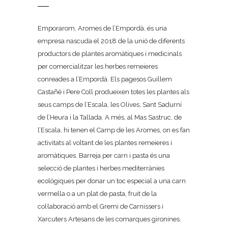
Emporarom, Aromes de l’Empordà, és una
empresa nascuda el 2018 de la unió de diferents
productors de plantes aromàtiques i medicinals
per comercialitzar les herbes remeieres
conreades a l’Empordà. Els pagesos Guillem
Castañé i Pere Coll produeixen totes les plantes als
seus camps de l’Escala, les Olives, Sant Sadurní
de l’Heura i la Tallada. A més, al Mas Sastruc, de
l’Escala, hi tenen el Camp de les Aromes, on es fan
activitats al voltant de les plantes remeieres i
aromàtiques. Barreja per carn i pasta és una
selecció de plantes i herbes mediterrànies
ecològiques per donar un toc especial a una carn
vermella o a un plat de pasta, fruit de la
col·laboració amb el Gremi de Carnissers i
Xarcuters Artesans de les comarques gironines.