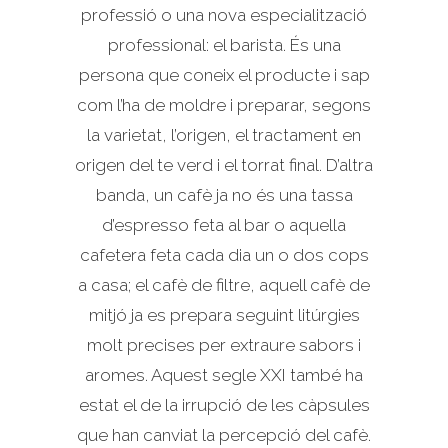
professió o una nova especialització
professional: el barista. És una
persona que coneix el producte i sap
com l’ha de moldre i preparar, segons
la varietat, l’origen, el tractament en
origen del te verd i el torrat final. D’altra
banda, un cafè ja no és una tassa
d’espresso feta al bar o aquella
cafetera feta cada dia un o dos cops
a casa; el cafè de filtre, aquell cafè de
mitjó ja es prepara seguint litúrgies
molt precises per extraure sabors i
aromes. Aquest segle XXI també ha
estat el de la irrupció de les càpsules
que han canviat la percepció del cafè.