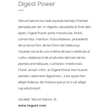
Digest Power
TeGust Nature ha creat aquesta barreja d’herbes
pensada per ser un digestiu saludable al final dels
àpats. Digest Power porta marialluïsa, fonoll,
camamilla, marduix i fulla d’estevia, procedents
de la Xarxa Parc de les Olors de Catalunya.
Aquesta xarxa té una vintena de parcs dedicats al
cultiu i elaboració de productes derivats de les
plantes aromàtiques, culinàries i medicinals.
Floral, anisat i cítric, el Digest Power han buscat
plantes «altament digestives», a les quals han
afegit l’estèvia, de manera que ja no li cal afegir
cap edulcorant.
Societat: TeGust Nature, SL
www.tegust.com