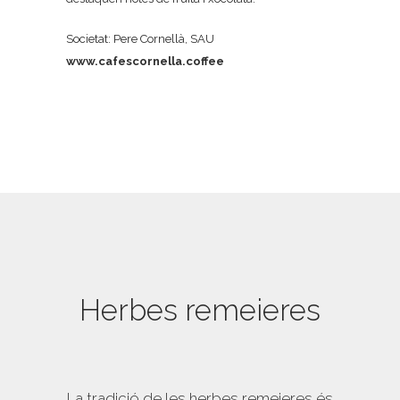
Societat: Pere Cornellà, SAU
www.cafescornella.coffee
Herbes remeieres
La tradició de les herbes remeieres és