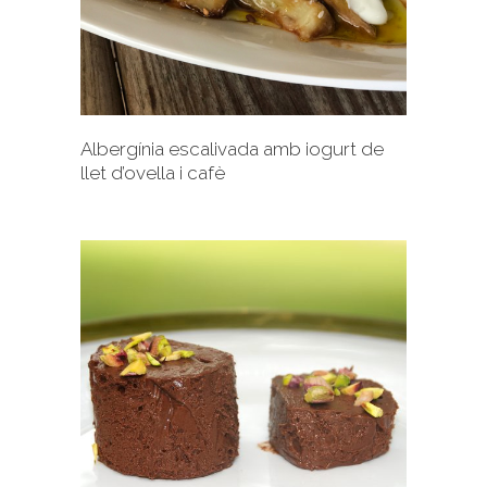
+
Albergínia escalivada amb iogurt de
llet d’ovella i cafè
+