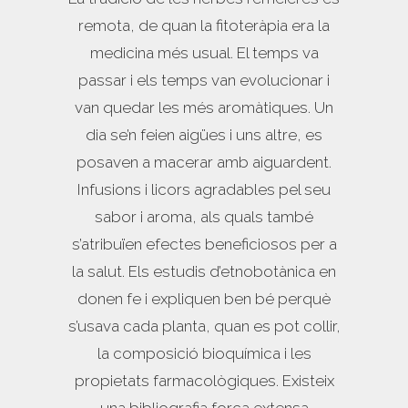
remota, de quan la fitoteràpia era la
medicina més usual. El temps va
passar i els temps van evolucionar i
van quedar les més aromàtiques. Un
dia se’n feien aigües i uns altre, es
posaven a macerar amb aiguardent.
Infusions i licors agradables pel seu
sabor i aroma, als quals també
s’atribuïen efectes beneficiosos per a
la salut. Els estudis d’etnobotànica en
donen fe i expliquen ben bé perquè
s’usava cada planta, quan es pot collir,
la composició bioquímica i les
propietats farmacològiques. Existeix