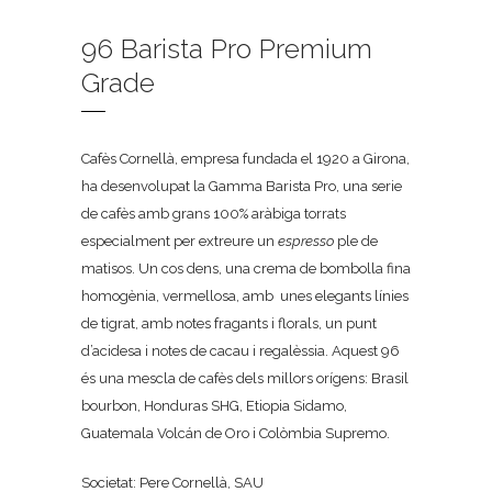
96 Barista Pro Premium
Grade
Cafès Cornellà, empresa fundada el 1920 a Girona,
ha desenvolupat la Gamma Barista Pro, una serie
de cafès amb grans 100% aràbiga torrats
especialment per extreure un
espresso
ple de
matisos. Un cos dens, una crema de bombolla fina
homogènia, vermellosa, amb unes elegants línies
de tigrat, amb notes fragants i florals, un punt
d’acidesa i notes de cacau i regalèssia. Aquest 96
és una mescla de cafès dels millors orígens: Brasil
bourbon, Honduras SHG, Etiopia Sidamo,
Guatemala Volcán de Oro i Colòmbia Supremo.
Societat: Pere Cornellà, SAU