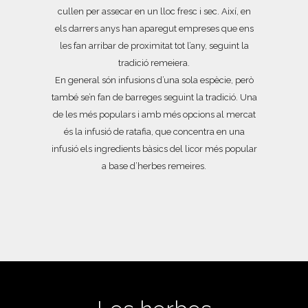
cullen per assecar en un lloc fresc i sec. Així, en
els darrers anys han aparegut empreses que ens
les fan arribar de proximitat tot l’any, seguint la
tradició remeiera.
En general són infusions d’una sola espècie, però
també se’n fan de barreges seguint la tradició. Una
de les més populars i amb més opcions al mercat
és la infusió de ratafia, que concentra en una
infusió els ingredients bàsics del licor més popular
a base d’herbes remeires.