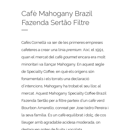
Cafè Mahogany Brazil
Fazenda Sertão Filtre
Cafès Cornellà va ser de les primeres empreses
cafeteres a crear una línia
premium
. Així, el 1991,
quan el mercat del cafè
gourmet
encara era molt
minoritari va llançar Mahogany. En aquest segle
de Specialty Coffee, en què els orígens són
fonamentals i els torrats una declaració
d’intencions, Mahogany ha trobat el seu lloc al
mercat. Aquest Mahogany Specialty Coffee Brazil
Fazenda Sertão per a filtre parteix d’un cafè verd
Bourbon Amarello, conreat per Jose Isidro Pereira i
la seva família. És un cafè equilibrat i dolç, de cos
lleuger amb agradable acidesa moderada, on
destaquen notes de fruita i xocolata.