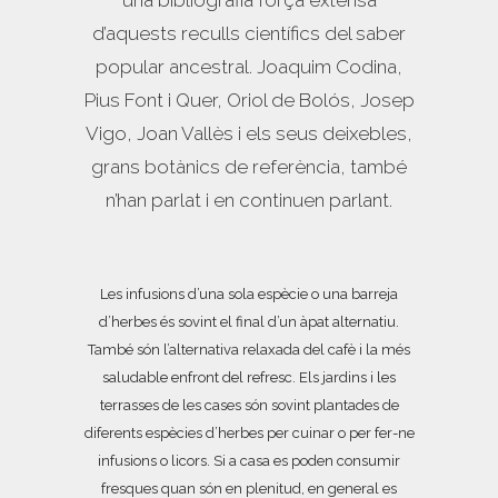
una bibliografia força extensa
d’aquests reculls científics del saber
popular ancestral. Joaquim Codina,
Pius Font i Quer, Oriol de Bolós, Josep
Vigo, Joan Vallès i els seus deixebles,
grans botànics de referència, també
n’han parlat i en continuen parlant.
Les infusions d’una sola espècie o una barreja
d’herbes és sovint el final d’un àpat alternatiu.
També són l’alternativa relaxada del cafè i la més
saludable enfront del refresc. Els jardins i les
terrasses de les cases són sovint plantades de
diferents espècies d’herbes per cuinar o per fer-ne
infusions o licors. Si a casa es poden consumir
fresques quan són en plenitud, en general es