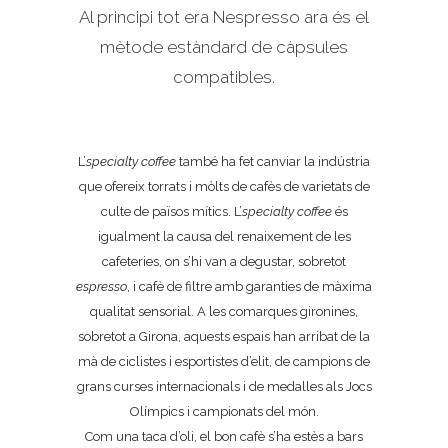
Al principi tot era Nespresso ara és el
mètode estàndard de càpsules
compatibles.
L’
specialty coffee
també ha fet canviar la indústria
que ofereix torrats i mòlts de cafès de varietats de
culte de països mítics. L’
specialty coffee
és
igualment la causa del renaixement de les
cafeteries, on s’hi van a degustar, sobretot
espresso
, i cafè de filtre amb garanties de màxima
qualitat sensorial. A les comarques gironines,
sobretot a Girona, aquests espais han arribat de la
mà de ciclistes i esportistes d’elit, de campions de
grans curses internacionals i de medalles als Jocs
Olímpics i campionats del món.
Com una taca d’oli, el bon cafè s’ha estès a bars