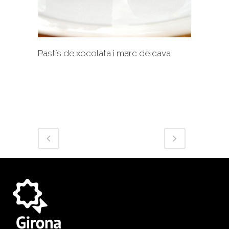
Pastís de xocolata i marc de cava