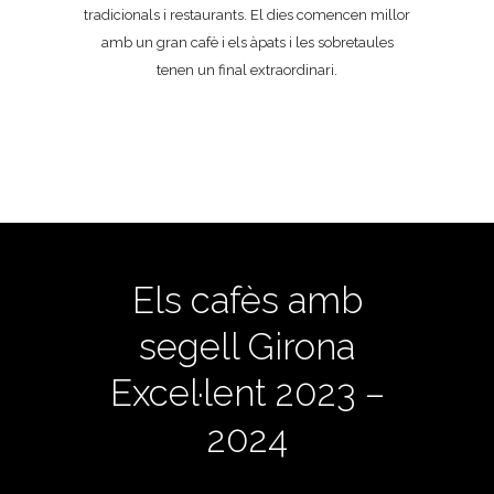
tradicionals i restaurants. El dies comencen millor
amb un gran cafè i els àpats i les sobretaules
tenen un final extraordinari.
Els cafès amb
segell Girona
Excel·lent 2023 –
2024