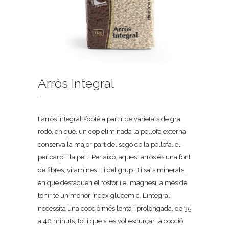
Arròs Integral
L’arròs integral s’obté a partir de varietats de gra
rodó, en què, un cop eliminada la pellofa externa,
conserva la major part del segó de la pellofa, el
pericarpi i la pell. Per això, aquest arròs és una font
de fibres, vitamines E i del grup B i sals minerals,
en què destaquen el fòsfor i el magnesi, a més de
tenir té un menor índex glucèmic. L’integral
necessita una cocció més lenta i prolongada, de 35
a 40 minuts, tot i que si es vol escurçar la cocció,