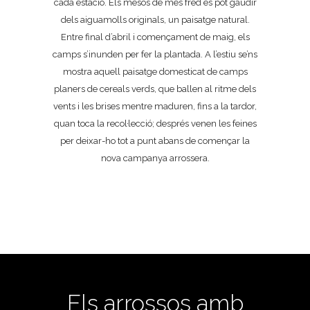
cada estació. Els mesos de més fred es pot gaudir
dels aiguamolls originals, un paisatge natural.
Entre final d’abril i començament de maig, els
camps s’inunden per fer la plantada. A l’estiu se’ns
mostra aquell paisatge domesticat de camps
planers de cereals verds, que ballen al ritme dels
vents i les brises mentre maduren, fins a la tardor,
quan toca la recol·lecció; després venen les feines
per deixar-ho tot a punt abans de començar la
nova campanya arrossera.
Els arrossos amb