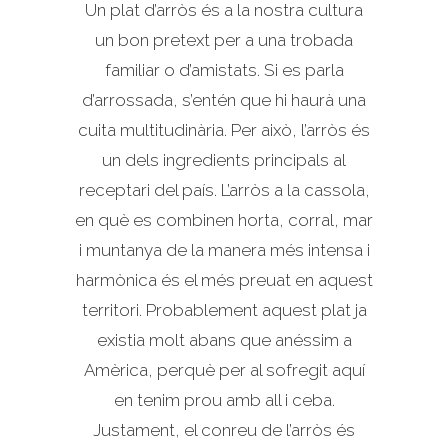
Un plat d’arròs és a la nostra cultura
un bon pretext per a una trobada
familiar o d’amistats. Si es parla
d’arrossada, s’entén que hi haurà una
cuita multitudinària. Per això, l’arròs és
un dels ingredients principals al
receptari del país. L’arròs a la cassola,
en què es combinen horta, corral, mar
i muntanya de la manera més intensa i
harmònica és el més preuat en aquest
territori. Probablement aquest plat ja
existia molt abans que anéssim a
Amèrica, perquè per al sofregit aquí
en tenim prou amb all i ceba.
Justament, el conreu de l’arròs és