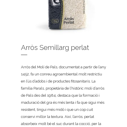
Arròs Semillarg perlat
Arròs del Molí de Pals, documentat a partir de l’any
1452, fa un conreu agroambiental molt restrictiu
en l’ús d’adobs i de productes fitosanitaris. La
família Parals, propietària de l’històric molí d’arròs
de Pals des del 1984, destaca que la formació i
maduració del gra és més lenta i fa que sigui més
resistent, tingui més midó i que un cop cuit
conservi millor la textura. Així, l’arròs, perlat
absorbeix molt bé el suc durant la cocció, per la