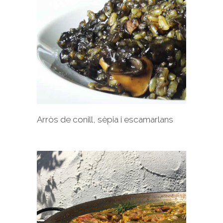
+
Arròs de conill, sèpia i escamarlans