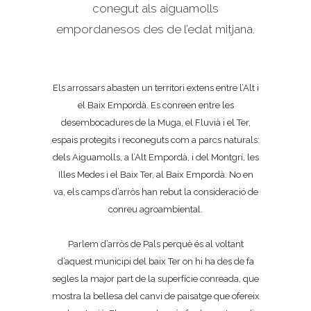
conegut als aiguamolls
empordanesos des de l’edat mitjana.
Els arrossars abasten un territori extens entre l’Alt i
el Baix Empordà. Es conreen entre les
desembocadures de la Muga, el Fluvià i el Ter,
espais protegits i reconeguts com a parcs naturals:
dels Aiguamolls, a l’Alt Empordà, i del Montgrí, les
Illes Medes i el Baix Ter, al Baix Empordà. No en
va, els camps d’arròs han rebut la consideració de
conreu agroambiental.
Parlem d’arròs de Pals perquè és al voltant
d’aquest municipi del baix Ter on hi ha des de fa
segles la major part de la superfície conreada, que
mostra la bellesa del canvi de paisatge que ofereix