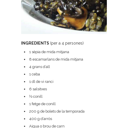
INGREDIENTS
(per a 4 persones)
1 sèpia de mida mitjana
8 escamarlans de mida mitjana
4 grans d’all
1 ceba
1 dl de vi ranci
6 salsitxes
½ conill
1 fetge de conill
200 g de bolets de la temporada
400 g d’arròs
Aigua o brou de carn