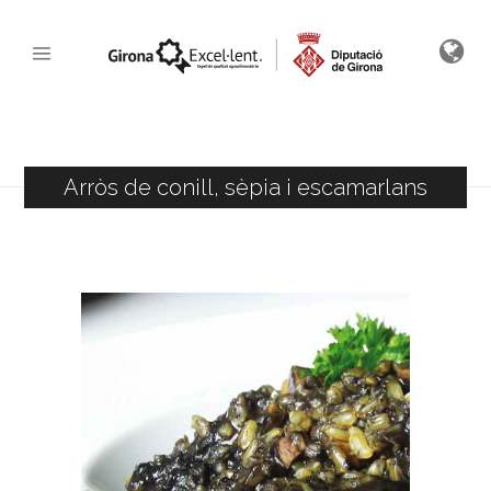
Arròs de conill, sèpia i escamarlans