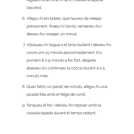
l’alcohol.
Afegiu-hi els bolets, que haureu de netejar
prèviament. Poseu-hi l’arròs, remeneu-ho i
deixeu-ho rossejar un minut.
Aboqueu-hi l’aigua o el brou bullent i deixeu-ho
coure uns 15 minuts aproximadament. Els
primers 8 o 9 minuts a foc fort, després
abaixeu-lo i continueu la cocció durant 4 o 5
minuts més.
Quan faltin un parell de minuts, afegiu-hi una
picada feta amb el fetge de conill.
Tanqueu el foc i deixeu-ho reposar amb la
cassola tapada durant el temps restant.