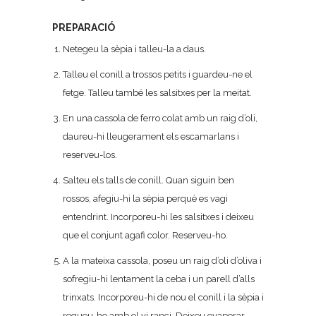
PREPARACIÓ
Netegeu la sèpia i talleu-la a daus.
Talleu el conill a trossos petits i guardeu-ne el
fetge. Talleu també les salsitxes per la meitat.
En una cassola de ferro colat amb un raig d’oli,
daureu-hi lleugerament els escamarlans i
reserveu-los.
Salteu els talls de conill. Quan siguin ben
rossos, afegiu-hi la sèpia perquè es vagi
entendrint. Incorporeu-hi les salsitxes i deixeu
que el conjunt agafi color. Reserveu-ho.
A la mateixa cassola, poseu un raig d’oli d’oliva i
sofregiu-hi lentament la ceba i un parell d’alls
trinxats. Incorporeu-hi de nou el conill i la sèpia i
regueu-ho amb el vi ranci. Deixeu evaporar