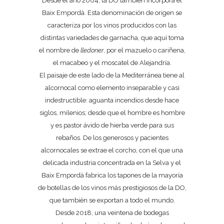
Desde el año 2004, la DO también incorpora el
Baix Empordà. Esta denominación de origen se
caracteriza por los vinos producidos con las
distintas variedades de garnacha, que aquí toma
el nombre de
lledoner
, por el mazuelo o cariñena,
el macabeo y el moscatel de Alejandría.
El paisaje de este lado de la Mediterránea tiene al
alcornocal como elemento inseparable y casi
indestructible: aguanta incendios desde hace
siglos, milenios; desde que el hombre es hombre
y es pastor ávido de hierba verde para sus
rebaños. De los generosos y pacientes
alcornocales se extrae el corcho, con el que una
delicada industria concentrada en la Selva y el
Baix Empordà fabrica los tapones de la mayoría
de botellas de los vinos más prestigiosos de la DO,
que también se exportan a todo el mundo.
Desde 2018, una veintena de bodegas