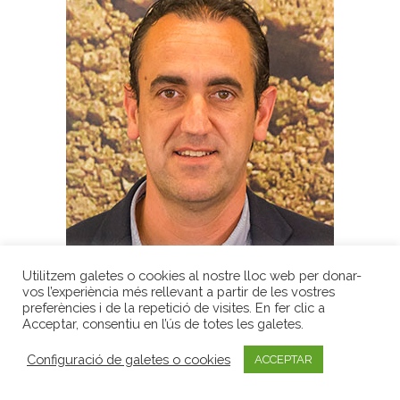
Utilitzem galetes o cookies al nostre lloc web per donar-
vos l’experiència més rellevant a partir de les vostres
preferències i de la repetició de visites. En fer clic a
Lluís Coll
Acceptar, consentiu en l’ús de totes les galetes.
Profesor de la Escuela de Hostelería y Turismo de
Configuració de galetes o cookies
ACCEPTAR
Girona