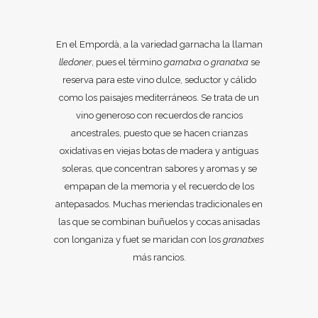
En el Empordà, a la variedad garnacha la llaman
lledoner
, pues el término
garnatxa
o
granatxa
se
reserva para este vino dulce, seductor y cálido
como los paisajes mediterráneos. Se trata de un
vino generoso con recuerdos de rancios
ancestrales, puesto que se hacen crianzas
oxidativas en viejas botas de madera y antiguas
soleras, que concentran sabores y aromas y se
empapan de la memoria y el recuerdo de los
antepasados. Muchas meriendas tradicionales en
las que se combinan buñuelos y cocas anisadas
con longaniza y fuet se maridan con los
granatxes
más rancios.