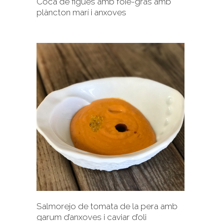
Coca de figues amb foie-gras amb
plàncton marí i anxoves
+
Salmorejo de tomata de la pera amb
garum d’anxoves i caviar d’oli