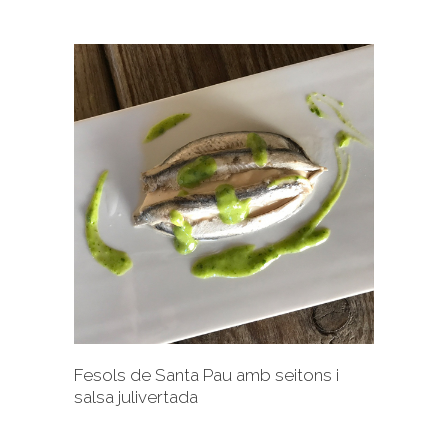
+
Fesols de Santa Pau amb seitons i
salsa julivertada