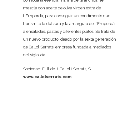
con toda la esencia marina de la anchoa, se
mezcla con aceite de oliva virgen extra de
L’Empordà, para conseguir un condimento que
transmite la dulzura y la amargura de L’Empordà
a ensaladas, pastas y diferentes platos. Se trata de
un nuevo producto ideado por la sexta generación
de Callol Serrats, empresa fundada a mediados
del siglo xix.
Sociedad: Filll de J. Callol i Serrats, SL
www.callolserrats.com