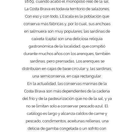
1869, cuando acabó el monopolio real de la sal.
La Costa Brava es todavía territorio de salazones.
Con eso y con todo, L’Escala es la población que
conserva más fábricas y, por lo cual, sus anchoas
en salmuera son muy populares; las sardinas de
caixeta (cajita) son una deliciosa reliquia
gastronómica de la localidad, que compitió
durante muchos años con los arenques, también
sardinas, pero prensadas. Los arenques se
distribuían en cajas de base circular y, las sardinas,
una semiconserva, en caja rectangular.
En la actualidad, las conservas marinas de la
Costa Brava son más dependientes de la cadena
del frío y de la pasteurización que no de la sal, y ya
no se limitan solo a conservar pescado azul. El
catálogo es largo y alcanza caldos de carne y
pescado, condimentos, aceitunas rellenas, una
delicia de gamba congelada o un sofrito con