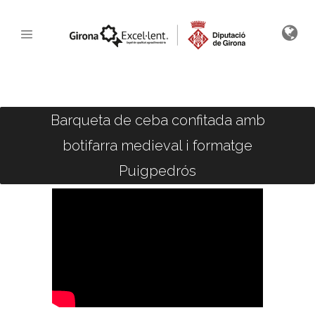
Barqueta de ceba confitada amb
botifarra medieval i formatge
Puigpedrós