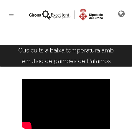
Ous cuits a baixa temperatura amb
emulsió de gambes de Palamós