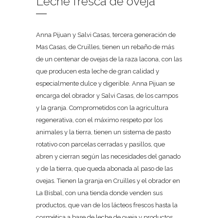
Leche fresca de oveja
Anna Pijuan y Salvi Casas, tercera generación de
Mas Casas, de Cruïlles, tienen un rebaño de más
de un centenar de ovejas de la raza lacona, con las
que producen esta leche de gran calidad y
especialmente dulce y digerible. Anna Pijuan se
encarga del obrador y Salvi Casas, de los campos
y la granja. Comprometidos con la agricultura
regenerativa, con el máximo respeto por los
animales y la tierra, tienen un sistema de pasto
rotativo con parcelas cerradas y pasillos, que
abren y cierran según las necesidades del ganado
y de la tierra, que queda abonada al paso de las
ovejas. Tienen la granja en Cruïlles y el obrador en
La Bisbal, con una tienda donde venden sus
productos, que van de los lácteos frescos hasta la
cosmética a base de leche de oveja y productos