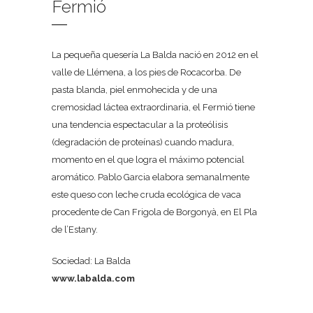
Fermió
La pequeña quesería La Balda nació en 2012 en el
valle de Llémena, a los pies de Rocacorba. De
pasta blanda, piel enmohecida y de una
cremosidad láctea extraordinaria, el Fermió tiene
una tendencia espectacular a la proteólisis
(degradación de proteínas) cuando madura,
momento en el que logra el máximo potencial
aromático. Pablo Garcia elabora semanalmente
este queso con leche cruda ecológica de vaca
procedente de Can Frigola de Borgonyà, en El Pla
de l’Estany.
Sociedad: La Balda
www.labalda.com