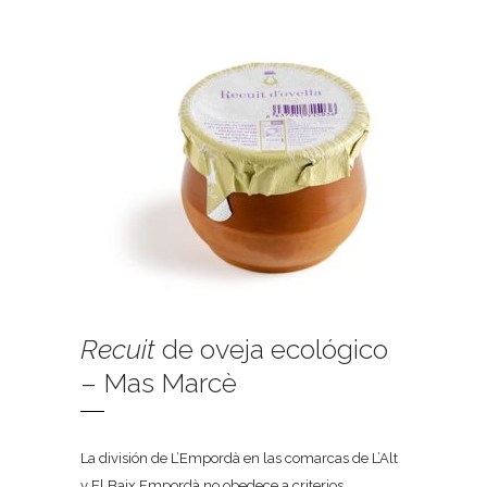
Recuit
de oveja ecológico
– Mas Marcè
La división de L’Empordà en las comarcas de L’Alt
y El Baix Empordà no obedece a criterios