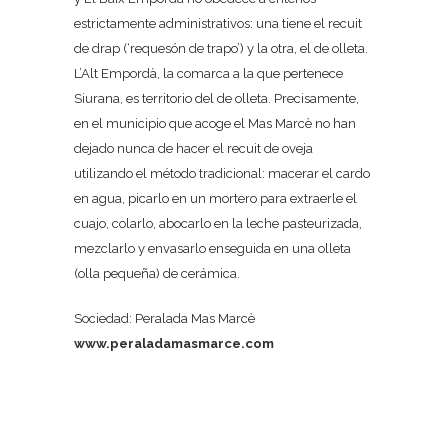
estrictamente administrativos: una tiene el recuit
de drap (‘requesón de trapo’) y la otra, el de olleta.
L’Alt Empordà, la comarca a la que pertenece
Siurana, es territorio del de olleta. Precisamente,
en el municipio que acoge el Mas Marcè no han
dejado nunca de hacer el recuit de oveja
utilizando el método tradicional: macerar el cardo
en agua, picarlo en un mortero para extraerle el
cuajo, colarlo, abocarlo en la leche pasteurizada,
mezclarlo y envasarlo enseguida en una olleta
(olla pequeña) de cerámica.
Sociedad: Peralada Mas Marcè
www.peraladamasmarce.com