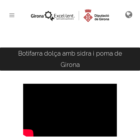
Botifarra dolça amb sidra i poma de
Girona