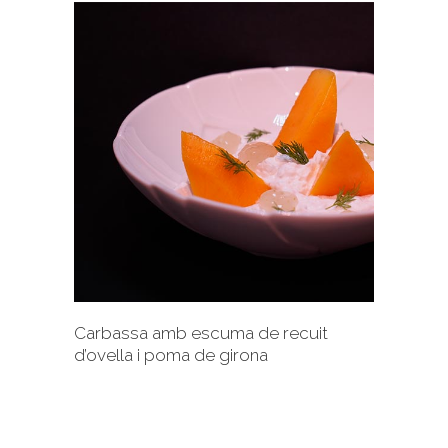
+
Carbassa amb escuma de recuit
d’ovella i poma de girona