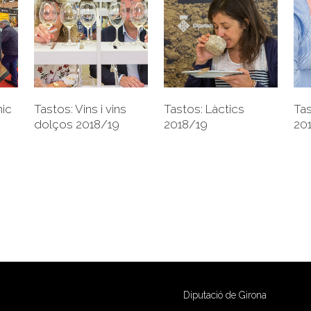
+
+
Tastos: Vins i vins
ic
Tastos: Làctics
Tas
dolços 2018/19
2018/19
20
Diputació de Girona