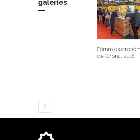
galeries
.
+
Fòrum gastronòm
de Girona, 2018