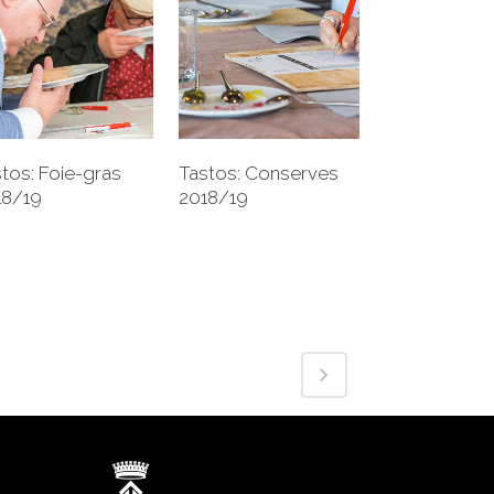
+
+
Tastos: Conserves
tos: Foie-gras
2018/19
18/19