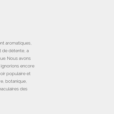
ent aromatiques,
t de détente, a
que. Nous avons
 ignorions encore
voir populaire et
ire, botanique,
naculaires des