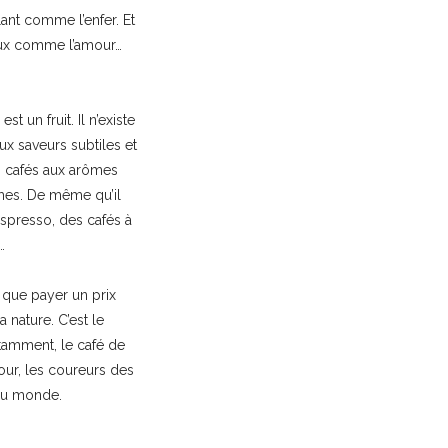
ant comme l’enfer. Et
oux comme l’amour…
t un fruit. Il n’existe
ux saveurs subtiles et
es cafés aux arômes
rumes. De même qu’il
’espresso, des cafés à
…
 que payer un prix
 nature. C’est le
amment, le café de
Tour, les coureurs des
du monde.