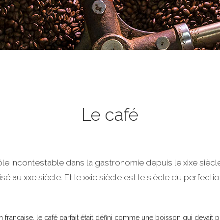
Le café
ôle incontestable dans la gastronomie depuis le xixe siècle
isé au xxe siècle. Et le xxie siècle est le siècle du perfect
n française, le café parfait était défini comme une boisson qui devait