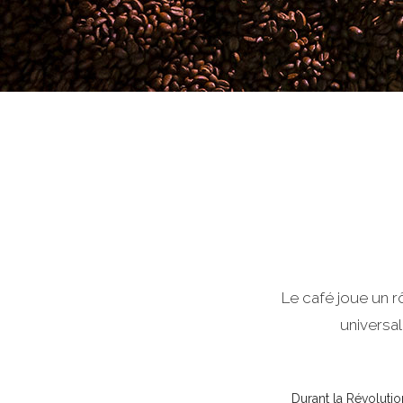
Le café joue un r
universal
Durant la Révolutio