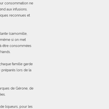
 leur consommation ne
end aux infusions.
tiques reconnues et
lante (camomille,
s, même si on met
es à être consommées
riands.
 chaque famille garde
s
préparés lors de la
marques de Gérone, de
ées.
de liqueurs, pour les