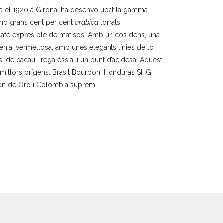
a el 1920 a Girona, ha desenvolupat la gamma
amb grans cent per cent
arabica
torrats
cafè exprés ple de matisos. Amb un cos dens, una
ia, vermellosa, amb unes elegants línies de to
ls, de cacau i regalèssia, i un punt d’acidesa. Aquest
millors orígens: Brasil Bourbon, Honduras SHG,
án de Oro i Colòmbia suprem.