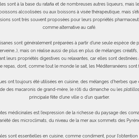
les sont à la base du ratafia et de nombreuses autres liqueurs, mais
 boissons alcoolisées ou aux boissons à visée thérapeutique, mais s’ét
usions sont très souvent proposées pour leurs propriétés pharmaceu
comme alternative au café.
tisanes sont généralement préparées à partir d’une seule espèce de p
 verveine…), mais on réalise aussi de plus en plus de mélanges créatif
nt leurs propriétés digestives ou relaxantes, car elles sont destiné
le repas, dont, comme tout le monde le sait, les Méditerranéens sont f
es ont toujours été utilisées en cuisine, des mélanges d’herbes que
ande des macaronis de grand-mère, le rôti du dimanche ou les
platillo
principale fête d’une ville o d’un quartier.
tes médicinales est l’expression de la richesse du paysage des co
variété des microclimats, du niveau de la mer aux sommets des Pyrén
les sont essentielles en cuisine, comme condiment, pour l’obtention 