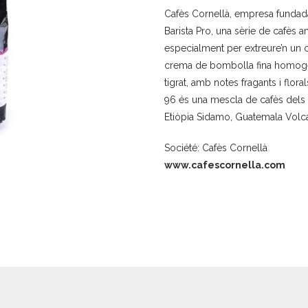
Cafès Cornellà, empresa fundad
Barista Pro, una sèrie de cafès 
especialment per extreure’n un 
crema de bombolla fina homogèn
tigrat, amb notes fragants i flora
96 és una mescla de cafès dels 
Etiòpia Sidamo, Guatemala Volc
Société: Cafès Cornellà
www.cafescornella.com