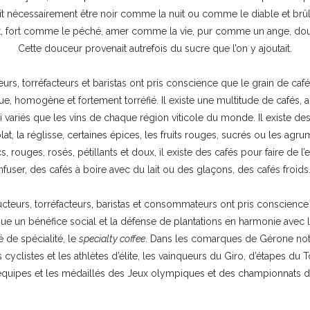
ait nécessairement être noir comme la nuit ou comme le diable et brûl
, fort comme le péché, amer comme la vie, pur comme un ange, d
Cette douceur provenait autrefois du sucre que l’on y ajoutait.
rs, torréfacteurs et baristas ont pris conscience que le grain de café es
ue, homogène et fortement torréfié. Il existe une multitude de cafés, a
i variés que les vins de chaque région viticole du monde. Il existe d
at, la réglisse, certaines épices, les fruits rouges, sucrés ou les ag
s, rouges, rosés, pétillants et doux, il existe des cafés pour faire de l
infuser, des cafés à boire avec du lait ou des glaçons, des cafés froids
ucteurs, torréfacteurs, baristas et consommateurs ont pris conscience
ue un bénéfice social et la défense de plantations en harmonie avec la
de spécialité, le
specialty coffee
. Dans les comarques de Gérone not
es cyclistes et les athlètes d’élite, les vainqueurs du Giro, d’étapes du 
équipes et les médaillés des Jeux olympiques et des championnats 