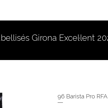
abellisés Girona Excel·lent 2
96 Barista Pro RF