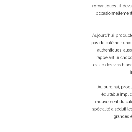
romantiques : il dev
occasionnellement
Aujourd’hui, producteu
pas de café noir uniq
authentiques, auss
rappelant le chocol
existe des vins blanc
Aujourd’hui, prod
équitable impliq
mouvement du café 
spécialité a séduit l
grandes 