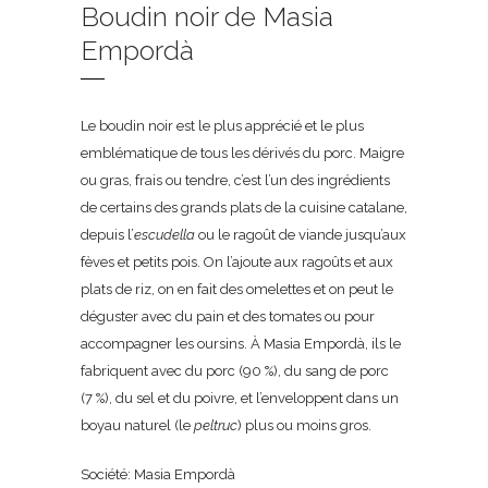
Boudin noir de Masia
Empordà
Le boudin noir est le plus apprécié et le plus
emblématique de tous les dérivés du porc. Maigre
ou gras, frais ou tendre, c’est l’un des ingrédients
de certains des grands plats de la cuisine catalane,
depuis l’
escudella
ou le ragoût de viande jusqu’aux
fèves et petits pois. On l’ajoute aux ragoûts et aux
plats de riz, on en fait des omelettes et on peut le
déguster avec du pain et des tomates ou pour
accompagner les oursins. À Masia Empordà, ils le
fabriquent avec du porc (90 %), du sang de porc
(7 %), du sel et du poivre, et l’enveloppent dans un
boyau naturel (le
peltruc
) plus ou moins gros.
Société: Masia Empordà