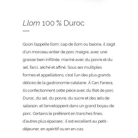
Llom
100 % Duroc
Qu’on l’appelle llom, cap de llom ou baiona, il s’agit
d’un morceau entier de porc maigre, avec une
graisse bien infiltrée, mariné avec du poivre et du
sel, farci, séché et affiné. Sous ses multiples
formes et appellations, c’est l’un des plus grands
délices de la gastronomie catalane. À Can Fanera,
ils confectionnent cette pièce avec du filet de porc
Duroc, du sel, du poivre, du sucre et des sels de
salaison, et l’enveloppent dans un grand boyau de
porc. Certains le préfèrent en tranches fines,
d’autres plus épaisses ; il est excellent au petit-
déjeuner, en apéritif ou en en-cas.