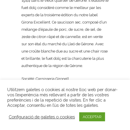
1944 dans le vieux quartier de Gérone. Il élabore le
fuet dolç considéré comme le meilleur par les
experts de la troisième édition du notre label
Girona Excel·lent. Ce saucisson sec, composé d’un
mélange d’épaule de porc, de sucre, de sel, de
zeste de citron râpé et de cannelle, est en vente
sur son étal du marché du Lleó de Gérone. Avec
une croûte blanche due au sucre et une chair rose
et brillante, le fuet dolç est la charcuterie la plus
authentique de la région de Gérone.
Société: Carnisseria Gironell
www.gironell.cat
Utilitzem galetes o cookies al nostre lloc web per donar-
vos l’experiència més rellevant a partir de les vostres
preferències i de la repetició de visites. En fer clic a
Acceptar, consentiu en l’ús de totes les galetes.
Configuració de galetes o cookies
ACCEPTAR