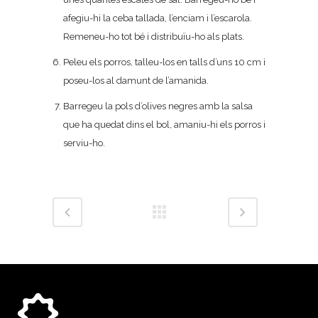
afegiu-hi la ceba tallada, l’enciam i l’escarola.
Remeneu-ho tot bé i distribuïu-ho als plats.
Peleu els porros, talleu-los en talls d’uns 10 cm i
poseu-los al damunt de l’amanida.
Barregeu la pols d’olives negres amb la salsa
que ha quedat dins el bol, amaniu-hi els porros i
serviu-ho.