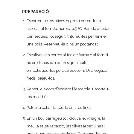
PREPARACIÓ
Escorreu bé les olives negres i poseu-les a
assecar al forn 24 hores a 45 ºC. Han de quedar
ben seques. Tot seguit, tritureu-les per fer-ne
una pols. Reserveu-la dins un pot tancat.
Escaliveu els porros al foc de flama o al forn si
no en disposeu, i quan siguin cuits,
emboliqueu-los perquè es covin. Una vegada
freds, peleu-los.
Renteu els cors d’enciam i l’escarola. Escorreu-
los molt bé.
Peleu la ceba i talleu-la en tires fines.
En un bol, barregeu l’oli d’oliva, el vinagre, la
mel, la salsa Tabasco, les olives arbequines i
unes quantes escates de sal. Barregeu-ho bé i