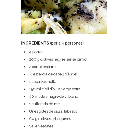
INGREDIENTS
(per a 4 persones)
4 porros
200 g d’olives negres sense pinyol
2 cors d’enciam
½ escarola de cabell d’àngel
1 ceba vermella
150 ml d’oli d’oliva verge extra
40 ml de vinagre de vi blanc
1 cullerada de mel
Unes gotes de salsa Tabasco
60 g d’olives arbequines
Sal en escates