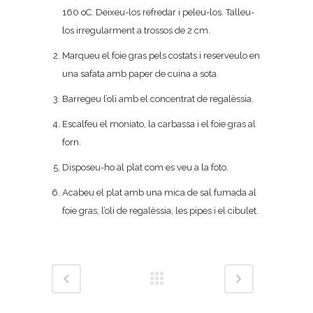
160 oC. Deixeu-los refredar i peleu-los. Talleu-
los irregularment a trossos de 2 cm.
Marqueu el foie gras pels costats i reserveulo en
una safata amb paper de cuina a sota.
Barregeu l’oli amb el concentrat de regalèssia.
Escalfeu el moniato, la carbassa i el foie gras al
forn.
Disposeu-ho al plat com es veu a la foto.
Acabeu el plat amb una mica de sal fumada al
foie gras, l’oli de regalèssia, les pipes i el cibulet.