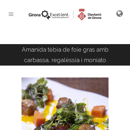
Amanida tèbia de foie gras amb
carbassa, regalèssia i moniato