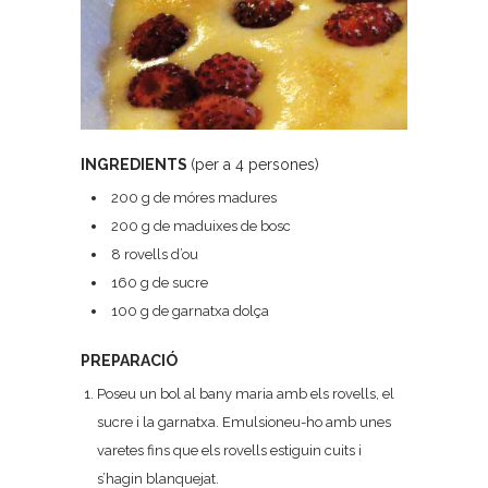
INGREDIENTS
(per a 4 persones)
200 g de móres madures
200 g de maduixes de bosc
8 rovells d’ou
160 g de sucre
100 g de garnatxa dolça
PREPARACIÓ
Poseu un bol al bany maria amb els rovells, el
sucre i la garnatxa. Emulsioneu-ho amb unes
varetes fins que els rovells estiguin cuits i
s’hagin blanquejat.