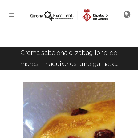
Crema sabaiona o ‘zabaglione’ de
móres i maduixetes amb garnatxa