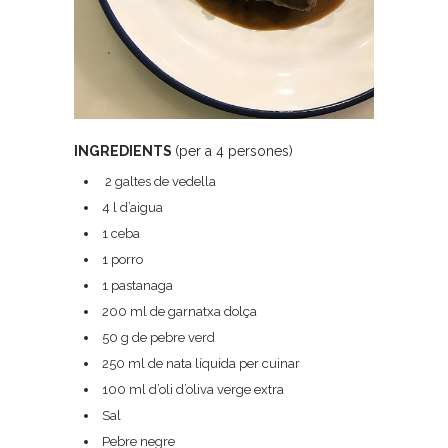
INGREDIENTS
(per a 4 persones)
2 galtes de vedella
4 l d’aigua
1 ceba
1 porro
1 pastanaga
200 ml de garnatxa dolça
50 g de pebre verd
250 ml de nata líquida per cuinar
100 ml d’oli d’oliva verge extra
Sal
Pebre negre