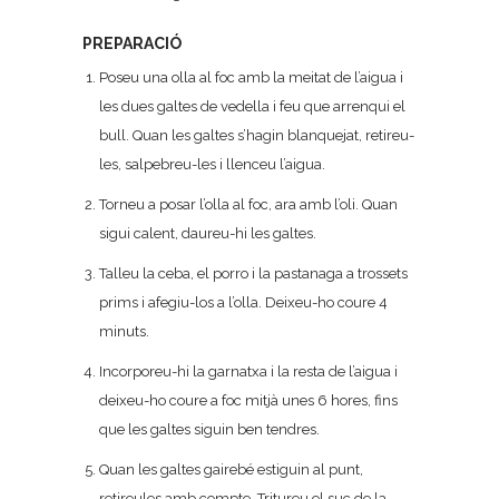
PREPARACIÓ
Poseu una olla al foc amb la meitat de l’aigua i
les dues galtes de vedella i feu que arrenqui el
bull. Quan les galtes s’hagin blanquejat, retireu-
les, salpebreu-les i llenceu l’aigua.
Torneu a posar l’olla al foc, ara amb l’oli. Quan
sigui calent, daureu-hi les galtes.
Talleu la ceba, el porro i la pastanaga a trossets
prims i afegiu-los a l’olla. Deixeu-ho coure 4
minuts.
Incorporeu-hi la garnatxa i la resta de l’aigua i
deixeu-ho coure a foc mitjà unes 6 hores, fins
que les galtes siguin ben tendres.
Quan les galtes gairebé estiguin al punt,
retireules amb compte. Tritureu el suc de la