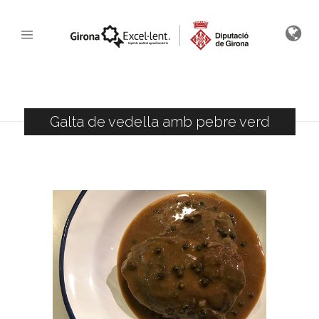
Galta de vedella amb pebre verd