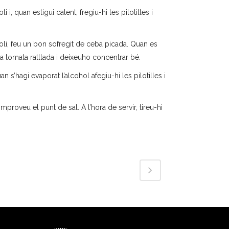
 i, quan estigui calent, fregiu-hi les pilotilles i
oli, feu un bon sofregit de ceba picada. Quan es
la tomata ratllada i deixeuho concentrar bé.
uan s’hagi evaporat l’alcohol afegiu-hi les pilotilles i
proveu el punt de sal. A l’hora de servir, tireu-hi