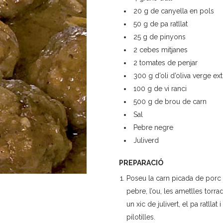
20 g de canyella en pols
50 g de pa ratllat
25 g de pinyons
2 cebes mitjanes
2 tomates de penjar
300 g d’oli d’oliva verge ext
100 g de vi ranci
500 g de brou de carn
Sal
Pebre negre
Juliverd
PREPARACIÓ
Poseu la carn picada de porc i
pebre, l’ou, les ametlles torrad
un xic de julivert, el pa ratlla
pilotilles.