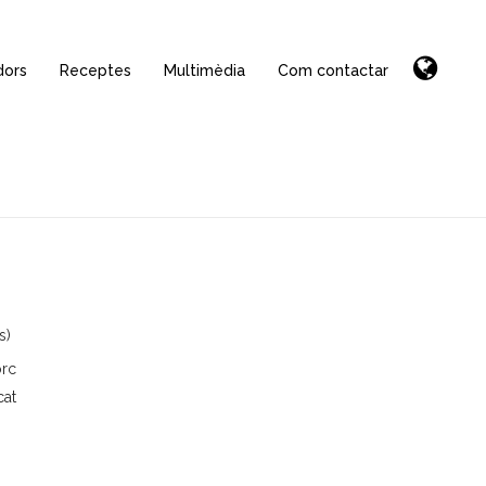
dors
Receptes
Multimèdia
Com contactar
s)
orc
cat