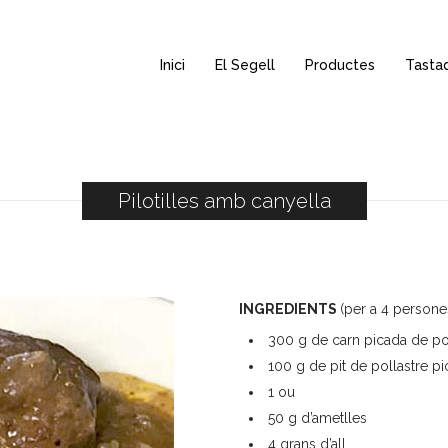
Inici
El Segell
Productes
Tasta
Pilotilles amb canyella
INGREDIENTS
(per a 4 persone
300 g de carn picada de p
100 g de pit de pollastre pi
1 ou
50 g d’ametlles
4 grans d’all