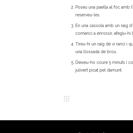
Poseu una paella al foc amb l’oli
reserveu-les.
En una cassola amb un raig d’
comenci a enrossir, afegiu-hi 
Tireu-hi un raig de vi ranci i q
una llossada de brou.
Deixeu-ho coure 5 minuts i com
julivert picat pel damunt.