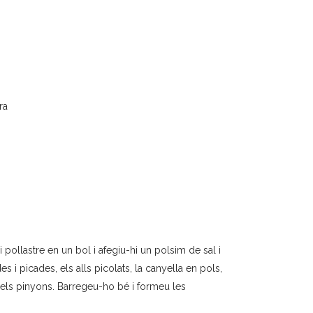
ra
 pollastre en un bol i afegiu-hi un polsim de sal i
es i picades, els alls picolats, la canyella en pols,
t i els pinyons. Barregeu-ho bé i formeu les