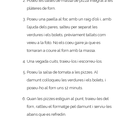
Poseu les bases de massa de pizza integral a les
plàteres de forn.
Poseu una paella al foc amb un raig d’oli i, amb
l’ajuda dels pares, salteu per separat les
verdures i els bolets, prèviament tallats com
veieu a la foto. No els coeu gaire ja que es
tornaran a coure al forn amb la massa.
Una vegada cuits, traieu-los i escorreu-los.
Poseu la salsa de tomata a les pizzes. Al
damunt col·loqueu les verdures i els bolets, i
poseu-ho al forn uns 12 minuts.
Quan les pizzes estiguin al punt, traieu-les del
forn, ratlleu el formatge pel damunt i serviu-les
abans que es refredin.