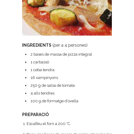
INGREDIENTS
(per a 4 persones)
2 bases de massa de pizza integral
1 carbassó
1 ceba tendra
16 xampinyons
250 g de salsa de tomata
4 alls tendres
100 g de formatge d’ovella
PREPARACIÓ
Escalfeu el forn a 200 °C.