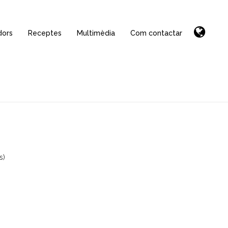
dors
Receptes
Multimèdia
Com contactar
s)