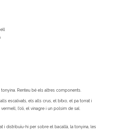
ell
a
a tonyina. Renteu bé els altres components.
ls escalivats, els alls crus, el bitxo, el pa torrat i
vermell, l’oli, el vinagre i un polsim de sal.
t i distribuïu-hi per sobre el bacallà, la tonyina, les