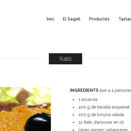
Inici
El Segell
Productes
Tasta
Xató
INGREDIENTS
(per a 4 persone
1 escarola
400 g de bacallà esqueixat
200 g de tonyina salada
12 filets d’anxoves en oli
olives negres i arbequines