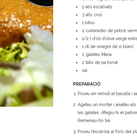
5 alls escalivats
3 alls crus
1 bitxo
2 cullerades de pebre verm
1/2 l d’oli d’oliva verge extr
1 dl de vinagre de vi blanc
2 galetes Maria
2 talls de pa torrat
sal
PREPARACIÓ
Poseu en remull el bacallà i l
Agafeu un morter i aixafeu els al
les galetes. Afegiu-hi el pebre 
Remeneu-ho bé.
Poseu l’escarola al fons del pla