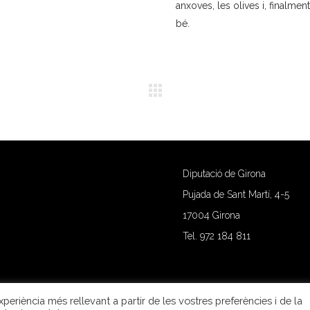
anxoves, les olives i, finalme
bé.
Diputació de Girona
Pujada de Sant Martí, 4-5
17004 Girona
Tel. 972 184 811
periència més rellevant a partir de les vostres preferències i de la