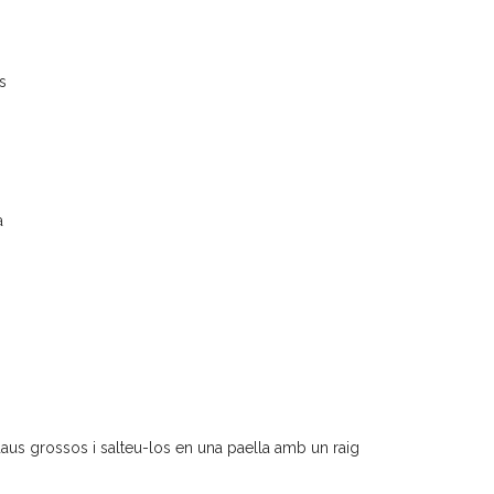
s
a
 daus grossos i salteu-los en una paella amb un raig