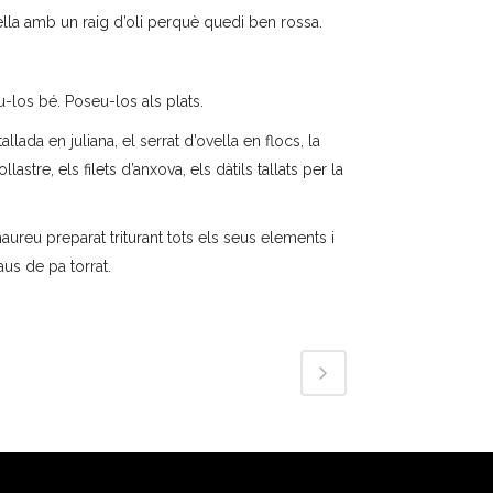
ella amb un raig d’oli perquè quedi ben rossa.
-los bé. Poseu-los als plats.
lada en juliana, el serrat d’ovella en flocs, la
lastre, els filets d’anxova, els dàtils tallats per la
ureu preparat triturant tots els seus elements i
aus de pa torrat.