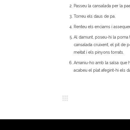
Passeu la cansalada per la pa
Torreu els daus de pa.
Renteu els enciams i assequeu
Al damunt, poseu-hi la poma tal
cansalada cruixent, el pit de pol
meitat i els pinyons torrats.
Amaniu-ho amb la salsa que ha
acabeu el plat afegint-hi els d