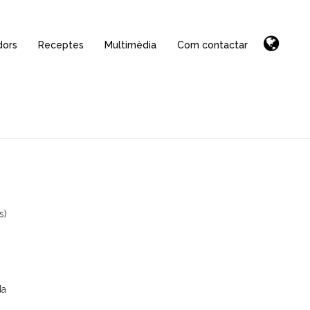
dors
Receptes
Multimèdia
Com contactar
s)
da