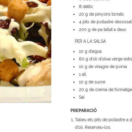
8 dàtils
20 g de pinyons torrats
4 pits de pollastre desossat
200 g de pa tallat a daus
PER A LA SALSA
10 g d’aigua
60 g d’oli d’oliva verge extr
10 g de vinagre de poma
1 all
10 g de sucre
20 g de crema de formatge
Sal
PREPARACIÓ
Talleu els pits de pollastre a
d’oli. Reserveu-los.