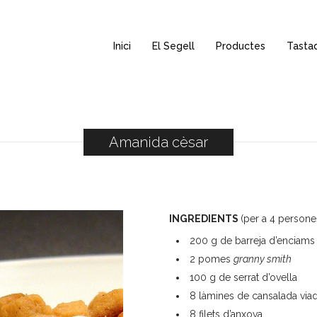
Inici
El Segell
Productes
Tasta
Amanida cèsar
INGREDIENTS
(per a 4 persone
200 g de barreja d’enciams
2 pomes
granny smith
100 g de serrat d’ovella
8 làmines de cansalada via
8 filets d’anxova