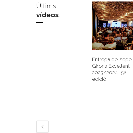
Últims
vídeos
.
+
Entrega del segel
Girona Excel·lent
2023/2024- 5a
edició