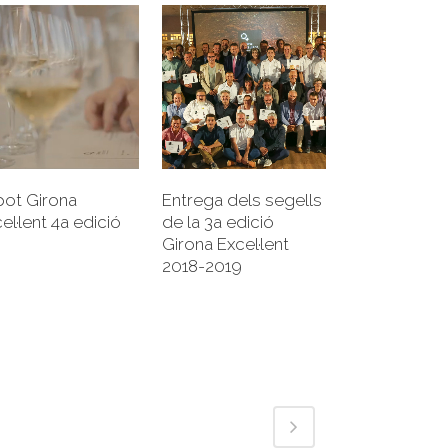
+
+
pot Girona
Entrega dels segells
el·lent 4a edició
de la 3a edició
Girona Excel·lent
2018-2019