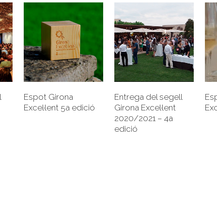
+
+
l
Espot Girona
Entrega del segell
Es
Excel·lent 5a edició
Girona Excel·lent
Exc
2020/2021 – 4a
edició