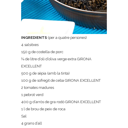
INGREDIENTS
(per a quatre persones)
4 salsitxes
150 g de costella de porc
¼ de litre d’oli d’oliva verge extra GIRONA
EXCEL·LENT
500 g de sèpia (amb la tinta)
100 g de sofregit de ceba GIRONA EXCEL·LENT
2 tomates madures
1 pebrot verd
400 g d’arròs de gra rodó GIRONA EXCEL·LENT
1 l de brou de peix de roca
Sal
4 grans d’all