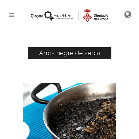
Arròs negre de sèpia