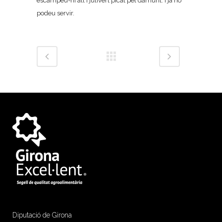
escampeu-hi all i julivert picat pel damunt. I ja ho
podeu servir.
Diputació de Girona