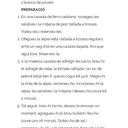
1 branca de julivert
PREPARACIÓ
En una cassola de ferro catalana, rossegeu les
salsitxes i la mitjana de porc tallada a trossos.
Traieu-les i reserveu-les.
Ofegueu la sèpia neta i tallada a trossos regulars
amb un raig d’oli en una cassola tapada, fins que
sigui tova. Reserveu-la.
A la mateixa cassola de sofregir les carns, tireu-hi
el sofregit de ceba, la tomata ratllada i un xic de
pebrot tallat ben fi, que es cogui tot junt. Afegiu-hi
la tinta de la sèpia, remeneu-ho, incorporeu-hi la
sèpia, les salsitxes i la mitjana i deixeu-ho coure tot
2 minuts.
Tot seguit, tireu-hi l’arròs, deixeu-lo enrossir un
moment, agregueu-hi el brou bullent i feu-ho
coure uns 16 minuts. Tasteu-ho de sal i