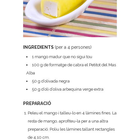
INGREDIENTS
(per a 4 persones)
1 mango madur que no sigui tou
100 g de formatge de cabra el Petitot del Mas
Alba
50 g d’olivada negra
50 g d’oli d’oliva arbequina verge extra
PREPARACIÓ
Peleu el mango i talleu-lo en 4 làmines fines. La
resta de mango, aprofiteu-la per a una altra
preparació. Poliu les làmines tallant rectangles
de 4,10 cm.