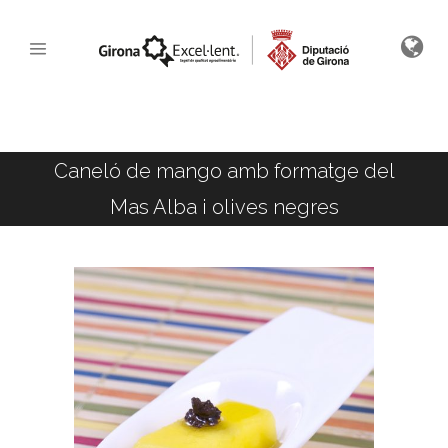
Caneló de mango amb formatge del
Mas Alba i olives negres