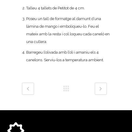
Talleu 4 tallets de Petitot de 4 cm.
Poseu un tall de formatge al damunt d’una
làmina de mango i emboliqueu-lo. Feu el
mateix amb la resta i col.loqueu cada caneló en
una cullera.
Barregeu l’olivada amb l’oli i amaniu els 4
canelons. Serviu-los a temperatura ambient.