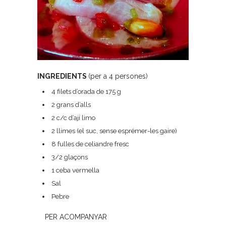
INGREDIENTS
(per a 4 persones)
4 filets d’orada de 175 g
2 grans d’alls
2 c/c d’ají limo
2 llimes (el suc, sense esprémer-les gaire)
8 fulles de celiandre fresc
3/2 glaçons
1 ceba vermella
Sal
Pebre
PER ACOMPANYAR