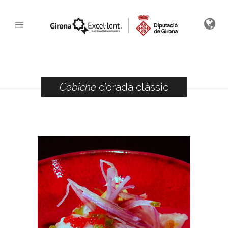
Cebiche
d’orada clàssic