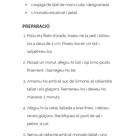
1 espiga de blat de moro cuita i desgranada
1 moniato escalivat i pelat
PREPARACIÓ
Poliu els filets d’orada, traieu-ne la pell i talleu-
los a daus de 2 cm. Poseu-los en un bol i
salpebreu-los.
Passat un minut, afegiu-hi l’all i l’ají limo picats
finament, i barregeu-ho bé.
Amaniu-ho amb el suc de llimona, el celiandre
tallat i els glaçons. Remeneu-ho i deixeu-ho
macerar 2 minuts.
Afegiu-hi la ceba, tallada a tires fines, i retireu-
ne els glaçons. Rectifiqueu el punt de sal i
pebre, si cal.
Serviu el cebiche amb el moniato tallat i uns