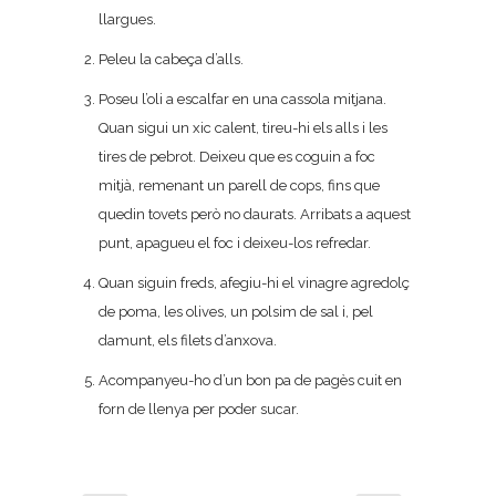
llargues.
Peleu la cabeça d’alls.
Poseu l’oli a escalfar en una cassola mitjana.
Quan sigui un xic calent, tireu-hi els alls i les
tires de pebrot. Deixeu que es coguin a foc
mitjà, remenant un parell de cops, fins que
quedin tovets però no daurats. Arribats a aquest
punt, apagueu el foc i deixeu-los refredar.
Quan siguin freds, afegiu-hi el vinagre agredolç
de poma, les olives, un polsim de sal i, pel
damunt, els filets d’anxova.
Acompanyeu-ho d’un bon pa de pagès cuit en
forn de llenya per poder sucar.