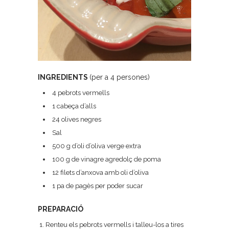
INGREDIENTS
(per a 4 persones)
4 pebrots vermells
1 cabeça d’alls
24 olives negres
Sal
500 g d’oli d’oliva verge extra
100 g de vinagre agredolç de poma
12 filets d’anxova amb oli d’oliva
1 pa de pagès per poder sucar
PREPARACIÓ
Renteu els pebrots vermells i talleu-los a tires