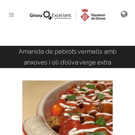
Amanida de pebrots vermells amb
anxoves i oli d’oliva verge extra