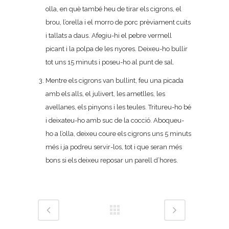
olla, en què també heu de tirar els cigrons, el
brou, l’orella i el morro de porc prèviament cuits
i tallats a daus. Afegiu-hi el pebre vermell
picant i la polpa de les nyores. Deixeu-ho bullir
tot uns 15 minuts i poseu-ho al punt de sal.
Mentre els cigrons van bullint, feu una picada
amb els alls, el julivert, les ametlles, les
avellanes, els pinyons i les teules. Tritureu-ho bé
i deixateu-ho amb suc de la cocció. Aboqueu-
ho a l’olla, deixeu coure els cigrons uns 5 minuts
més i ja podreu servir-los, tot i que seran més
bons si els deixeu reposar un parell d’hores.