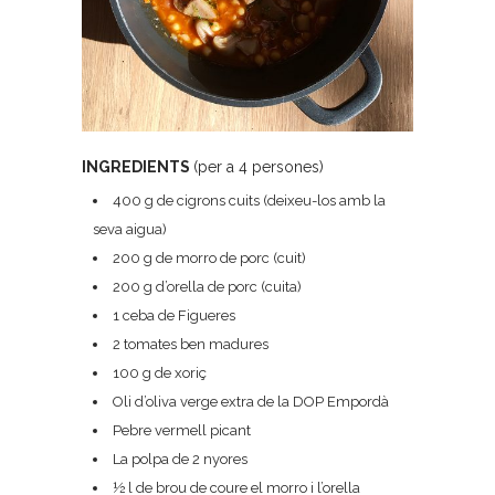
INGREDIENTS
(per a 4 persones)
400 g de cigrons cuits (deixeu-los amb la
seva aigua)
200 g de morro de porc (cuit)
200 g d’orella de porc (cuita)
1 ceba de Figueres
2 tomates ben madures
100 g de xoriç
Oli d’oliva verge extra de la DOP Empordà
Pebre vermell picant
La polpa de 2 nyores
½ l de brou de coure el morro i l’orella