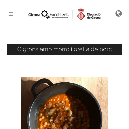
Cigrons amb morro i orella de porc