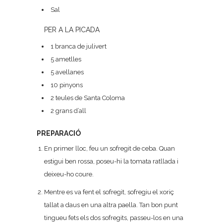
Sal
PER A LA PICADA
1 branca de julivert
5 ametlles
5 avellanes
10 pinyons
2 teules de Santa Coloma
2 grans d’all
PREPARACIÓ
En primer lloc, feu un sofregit de ceba. Quan
estigui ben rossa, poseu-hi la tomata ratllada i
deixeu-ho coure.
Mentre es va fent el sofregit, sofregiu el xoriç
tallat a daus en una altra paella. Tan bon punt
tingueu fets els dos sofregits, passeu-los en una