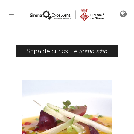
Sopa de cítrics i te
kombucha