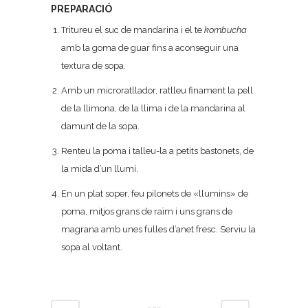
PREPARACIÓ
Tritureu el suc de mandarina i el te
kombucha
amb la goma de guar fins a aconseguir una
textura de sopa.
Amb un microratllador, ratlleu finament la pell
de la llimona, de la llima i de la mandarina al
damunt de la sopa.
Renteu la poma i talleu-la a petits bastonets, de
la mida d’un llumí.
En un plat soper, feu pilonets de «llumins» de
poma, mitjos grans de raïm i uns grans de
magrana amb unes fulles d’anet fresc. Serviu la
sopa al voltant.