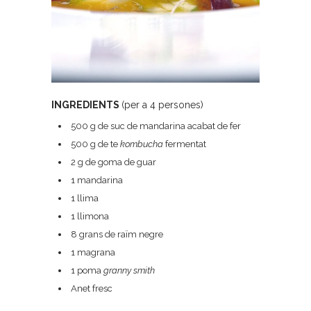
INGREDIENTS
(per a 4 persones)
500 g de suc de mandarina acabat de fer
500 g de te
kombucha
fermentat
2 g de goma de guar
1 mandarina
1 llima
1 llimona
8 grans de raïm negre
1 magrana
1 poma
granny smith
Anet fresc