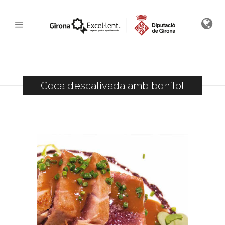
Coca d’escalivada amb bonítol