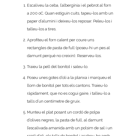
Escaliveu la ceba, l’albergínia i el pebrot al forn
a 200 oC. Quan estiguin cuits, tapeu-los amb un
paper d’alumini i deixeu-los reposar. Peleu-los i
talleu-los a tires.
Aprofiteu el forn calent per coure uns
rectangles de pasta de full (poseu-hi un pes al
damunt perquè no creixin). Reserveu-los.
Traieu la pell del bonítol i saleu-lo.
Poseu unes gotes d’oli a la planxa i marqueu el
llom de bonítol per tots els cantons. Traieu-lo
ràpidament, que no es cogui gaire, i talleu-lo a
talls d’un centímetre de gruix.
Munteu el plat posant un cordó de polpa
d’olives negres, la pasta de full, al damunt
l’escalivada amanida amb un polsim de sal i un
rajolí d’oli, els talls de bonítol i acabeu-ho amb