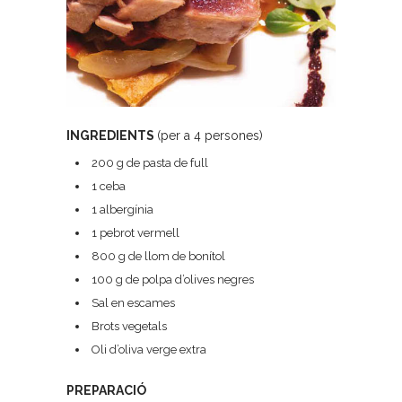
INGREDIENTS
(per a 4 persones)
200 g de pasta de full
1 ceba
1 albergínia
1 pebrot vermell
800 g de llom de bonítol
100 g de polpa d’olives negres
Sal en escames
Brots vegetals
Oli d’oliva verge extra
PREPARACIÓ