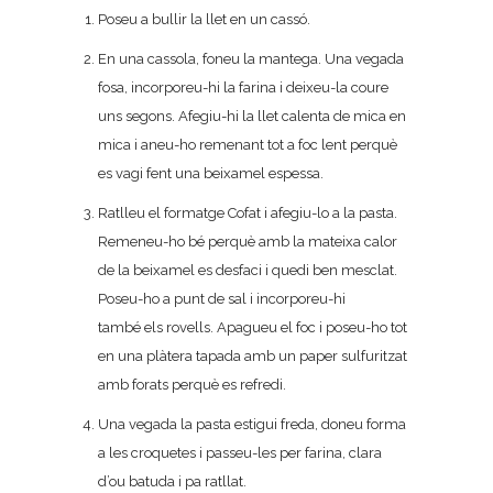
Poseu a bullir la llet en un cassó.
En una cassola, foneu la mantega. Una vegada
fosa, incorporeu-hi la farina i deixeu-la coure
uns segons. Afegiu-hi la llet calenta de mica en
mica i aneu-ho remenant tot a foc lent perquè
es vagi fent una beixamel espessa.
Ratlleu el formatge Cofat i afegiu-lo a la pasta.
Remeneu-ho bé perquè amb la mateixa calor
de la beixamel es desfaci i quedi ben mesclat.
Poseu-ho a punt de sal i incorporeu-hi
també els rovells. Apagueu el foc i poseu-ho tot
en una plàtera tapada amb un paper sulfuritzat
amb forats perquè es refredi.
Una vegada la pasta estigui freda, doneu forma
a les croquetes i passeu-les per farina, clara
d’ou batuda i pa ratllat.