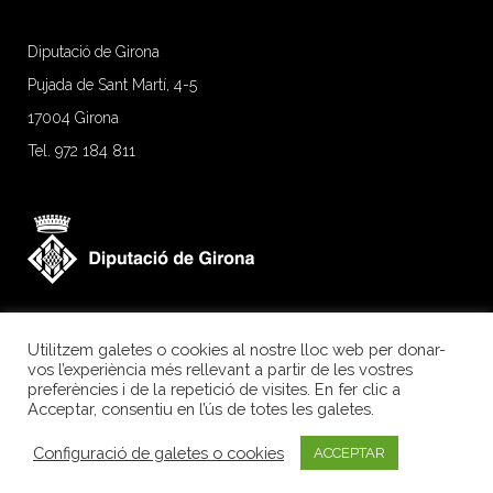
Diputació de Girona
Pujada de Sant Martí, 4-5
17004 Girona
Tel. 972 184 811
Utilitzem galetes o cookies al nostre lloc web per donar-
vos l’experiència més rellevant a partir de les vostres
preferències i de la repetició de visites. En fer clic a
Acceptar, consentiu en l’ús de totes les galetes.
Configuració de galetes o cookies
ACCEPTAR
Girona Excel·lent.
Segell de qualitat agroalimentària.
Avís legal
|
Privacitat