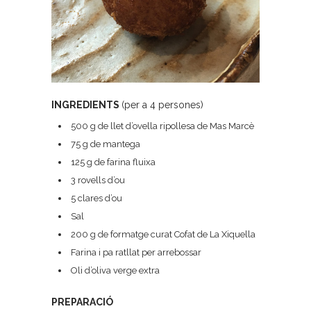
INGREDIENTS
(per a 4 persones)
500 g de llet d’ovella ripollesa de Mas Marcè
75 g de mantega
125 g de farina fluixa
3 rovells d’ou
5 clares d’ou
Sal
200 g de formatge curat Cofat de La Xiquella
Farina i pa ratllat per arrebossar
Oli d’oliva verge extra
PREPARACIÓ