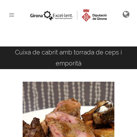
Cuixa de cabrit amb torrada de ceps i
emporità