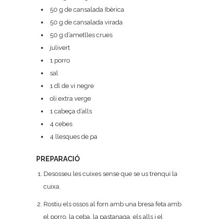
50 g de cansalada Ibèrica
50 g de cansalada virada
50 g d’ametlles crues
julivert
1 porro
sal
1 dl de vi negre
oli extra verge
1 cabeça d’alls
4 cebes
4 llesques de pa
PREPARACIÓ
Desosseu les cuixes sense que se us trenqui la
cuixa.
Rostiu els ossos al forn amb una bresa feta amb
el porro, la ceba, la pastanaga, els alls i el