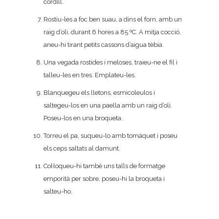
cordill.
Rostiu-les a foc ben suau, a dins el forn, amb un
raig d’oli, durant 6 hores a 85 ºC. A mitja cocció,
aneu-hi tirant petits cassons d’aigua tèbia.
Una vegada rostides i meloses, traieu-ne el fil i
talleu-les en tres. Emplateu-les.
Blanquegeu els lletons, esmicoleulos i
saltegeu-los en una paella amb un raig d’oli.
Poseu-los en una broqueta.
Torreu el pa, suqueu-lo amb tomàquet i poseu
els ceps saltats al damunt.
Col·loqueu-hi també uns talls de formatge
emporità per sobre, poseu-hi la broqueta i
salteu-ho.