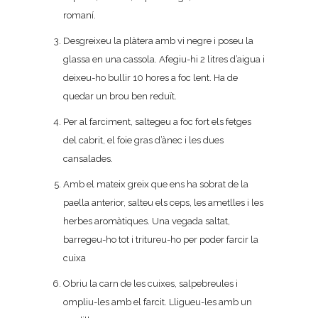
romaní.
Desgreixeu la plàtera amb vi negre i poseu la
glassa en una cassola. Afegiu-hi 2 litres d’aigua i
deixeu-ho bullir 10 hores a foc lent. Ha de
quedar un brou ben reduït.
Per al farciment, saltegeu a foc fort els fetges
del cabrit, el foie gras d’ànec i les dues
cansalades.
Amb el mateix greix que ens ha sobrat de la
paella anterior, salteu els ceps, les ametlles i les
herbes aromàtiques. Una vegada saltat,
barregeu-ho tot i tritureu-ho per poder farcir la
cuixa
Obriu la carn de les cuixes, salpebreules i
ompliu-les amb el farcit. Lligueu-les amb un