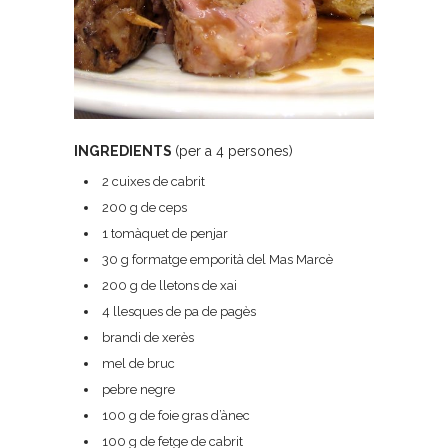
INGREDIENTS
(per a 4 persones)
2 cuixes de cabrit
200 g de ceps
1 tomàquet de penjar
30 g formatge emporità del Mas Marcè
200 g de lletons de xai
4 llesques de pa de pagès
brandi de xerès
mel de bruc
pebre negre
100 g de foie gras d’ànec
100 g de fetge de cabrit