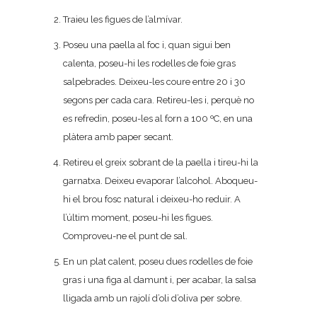
Traieu les figues de l’almívar.
Poseu una paella al foc i, quan sigui ben
calenta, poseu-hi les rodelles de foie gras
salpebrades. Deixeu-les coure entre 20 i 30
segons per cada cara. Retireu-les i, perquè no
es refredin, poseu-les al forn a 100 ºC, en una
plàtera amb paper secant.
Retireu el greix sobrant de la paella i tireu-hi la
garnatxa. Deixeu evaporar l’alcohol. Aboqueu-
hi el brou fosc natural i deixeu-ho reduir. A
l’últim moment, poseu-hi les figues.
Comproveu-ne el punt de sal.
En un plat calent, poseu dues rodelles de foie
gras i una figa al damunt i, per acabar, la salsa
lligada amb un rajolí d’oli d’oliva per sobre.