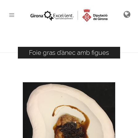
Foie gras d’ànec amb figues