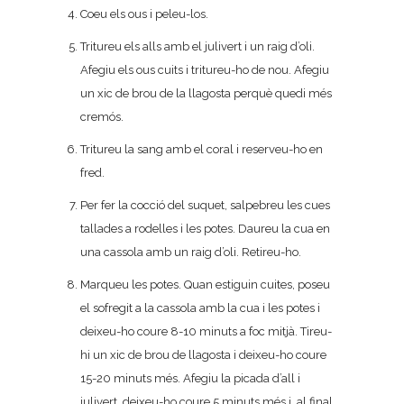
Coeu els ous i peleu-los.
Tritureu els alls amb el julivert i un raig d’oli.
Afegiu els ous cuits i tritureu-ho de nou. Afegiu
un xic de brou de la llagosta perquè quedi més
cremós.
Tritureu la sang amb el coral i reserveu-ho en
fred.
Per fer la cocció del suquet, salpebreu les cues
tallades a rodelles i les potes. Daureu la cua en
una cassola amb un raig d’oli. Retireu-ho.
Marqueu les potes. Quan estiguin cuites, poseu
el sofregit a la cassola amb la cua i les potes i
deixeu-ho coure 8-10 minuts a foc mitjà. Tireu-
hi un xic de brou de llagosta i deixeu-ho coure
15-20 minuts més. Afegiu la picada d’all i
julivert, deixeu-ho coure 5 minuts més i, al final,