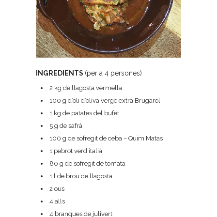
INGREDIENTS
(per a 4 persones)
2 kg de llagosta vermella
100 g d’oli d’oliva verge extra Brugarol
1 kg de patates del bufet
5 g de safrà
100 g de sofregit de ceba – Quim Matas
1 pebrot verd italià
80 g de sofregit de tomata
1 l de brou de llagosta
2 ous
4 alls
4 branques de julivert