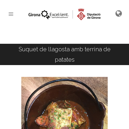
Suquet de llagosta amb terrina de
patates