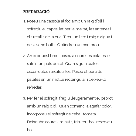
PREPARACIÓ
Poseu una cassola al foc amb un raig d’oli i
sofregiu el cap tallat per la meitat, les antenes i
els retalls de la cua. Tireu un litre i mig d’aigua i
deixeu-ho bullir. Obtindreu un bon brou.
Amb aquest brou, poseu a coure les patates, el
safrà i un pols de sal. Quan siguin cuites,
escorreules i aixafeu-les. Poseu el puré de
patates en un motlle rectangular i deixeu-lo
refredar.
Per fer el sofregit, fregiu lleugerament el pebrot
amb un raig d’oli. Quan comenci a agafar color,
incorporeu el sofregit de ceba i tomata.
Deixeuho coure 2 minuts, tritureu-ho i reserveu-
ho.