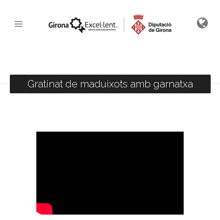
Gratinat de maduixots amb garnatxa