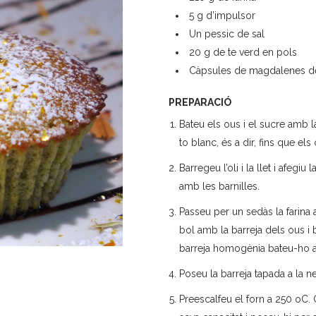
5 g d’impulsor
Un pessic de sal
20 g de te verd en pols
Càpsules de magdalenes de
PREPARACIÓ
Bateu els ous i el sucre amb l
to blanc, és a dir, fins que el
Barregeu l’oli i la llet i afegi
amb les barnilles.
Passeu per un sedàs la farina a
bol amb la barreja dels ous i
barreja homogènia bateu-ho a
Poseu la barreja tapada a la nev
Preescalfeu el forn a 250 oC. 