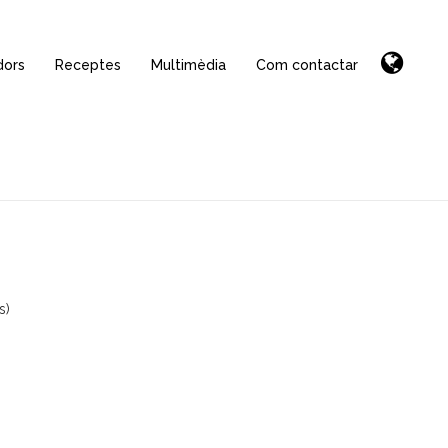
dors
Receptes
Multimèdia
Com contactar
s)