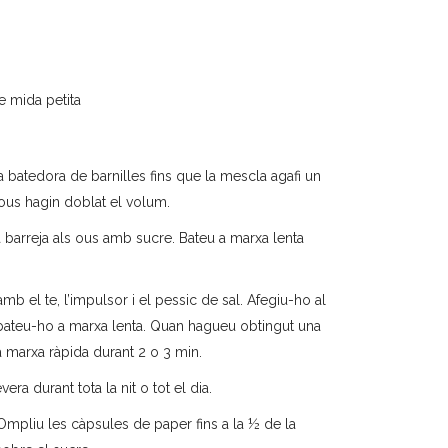
 mida petita
a batedora de barnilles fins que la mescla agafi un
s ous hagin doblat el volum.
u la barreja als ous amb sucre. Bateu a marxa lenta
mb el te, l’impulsor i el pessic de sal. Afegiu-ho al
 bateu-ho a marxa lenta. Quan hagueu obtingut una
 marxa ràpida durant 2 o 3 min.
era durant tota la nit o tot el dia.
Ompliu les càpsules de paper fins a la ½ de la