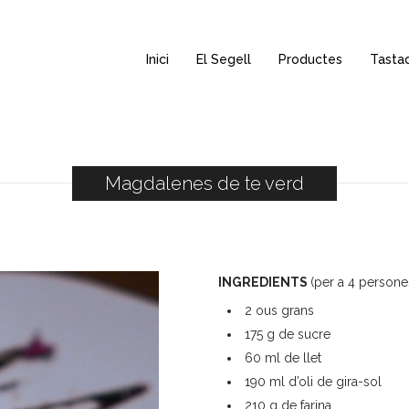
Inici
El Segell
Productes
Tasta
Magdalenes de te verd
INGREDIENTS
(per a 4 persone
2 ous grans
175 g de sucre
60 ml de llet
190 ml d’oli de gira-sol
210 g de farina