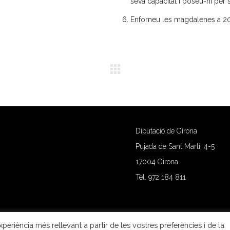
seva capacitat i poseu-hi per 
Enforneu les magdalenes a 2
Diputació de Girona
Pujada de Sant Martí, 4-5
17004 Girona
Tel. 972 184 811
periència més rellevant a partir de les vostres preferències i de la