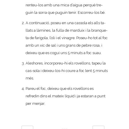
renteu-los amb una mica d’aigua perquè tre-
guin la sorra que puguin tenir. Escorreu-los bé.
A continuació, poseu en una cassola els alls ta-
llats a làmines, la fulla de marduix i la branque-
ta de farigola, l’oli i el vinagre. Poseu-ho tot al foc
amb un xic de sal i uns grans de pebre rosa, i
deixeu que es cogui uns 5 minuts a foc suau.
Aleshores, incorporeu-hi els rovellons, tapeu la
cas-sola i deixeu-los-hi coure a foc lent 5 minuts
més.
Pareu el foc, deixeu que els rovellons es
refredin dins el mateix líquid i ja estaran a punt
per menjar.