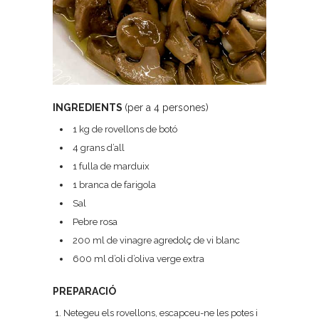
INGREDIENTS
(per a 4 persones)
1 kg de rovellons de botó
4 grans d’all
1 fulla de marduix
1 branca de farigola
Sal
Pebre rosa
200 ml de vinagre agredolç de vi blanc
600 ml d’oli d’oliva verge extra
PREPARACIÓ
Netegeu els rovellons, escapceu-ne les potes i