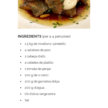
INGREDIENTS
(per a 4 persones)
1,5 kg de rovellons i pinetells
4 salsitxes de porc
1 cabeça d’alls
4 cebetes de platillo
1 tomata de penjar
100 g de vi ranci
100 g de garnatxa dolça
200 g d’aigua
Oli d’oliva verge extra
Sal