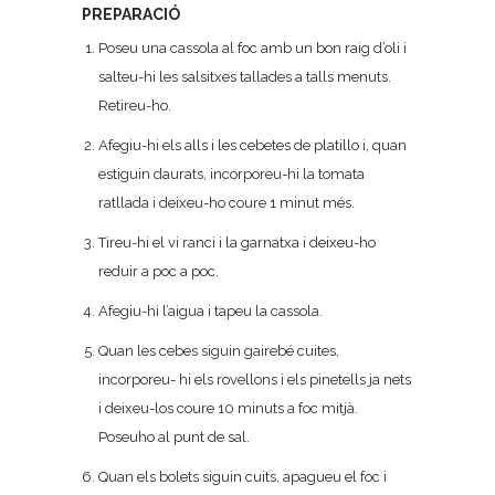
PREPARACIÓ
Poseu una cassola al foc amb un bon raig d’oli i
salteu-hi les salsitxes tallades a talls menuts.
Retireu-ho.
Afegiu-hi els alls i les cebetes de platillo i, quan
estiguin daurats, incorporeu-hi la tomata
ratllada i deixeu-ho coure 1 minut més.
Tireu-hi el vi ranci i la garnatxa i deixeu-ho
reduir a poc a poc.
Afegiu-hi l’aigua i tapeu la cassola.
Quan les cebes siguin gairebé cuites,
incorporeu- hi els rovellons i els pinetells ja nets
i deixeu-los coure 10 minuts a foc mitjà.
Poseuho al punt de sal.
Quan els bolets siguin cuits, apagueu el foc i