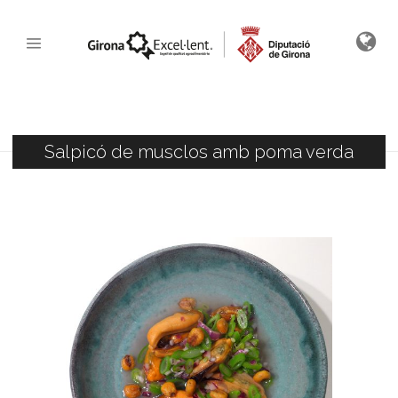
Salpicó de musclos amb poma verda