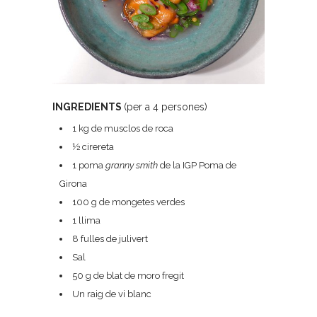
INGREDIENTS
(per a 4 persones)
1 kg de musclos de roca
½ cirereta
1 poma
granny smith
de la IGP Poma de
Girona
100 g de mongetes verdes
1 llima
8 fulles de julivert
Sal
50 g de blat de moro fregit
Un raig de vi blanc