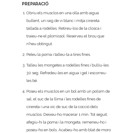
PREPARACIÓ
Obriu els musclos en una olla amb aigua
bullent, un raig de vi blanc i mitja cirereta
tallada a rodelles. Retireu-los de la closca i
traieu-ne el plomissol. Reserveu el brou que
n’heu obtingut.
Peleu la poma i talleu-la a tires fines.
Talleu les mongetes a rodelles fines i bulliu-les
30 seg. Refredeu-les en aigua i gel i escorreu-
les bé.
Poseu els musclos en un bol amb un polsim de
sal, el suc de la llima i les rodelles fines de
cirereta i una xic de suc de la cocció dels
musclos. Deixeu-ho macerar 1 min. Tot seguit,
afegiu-hi la poma i la mongeta, remeneu-ho i
poseu-ho en bols. Acabeu-ho amb blat de moro