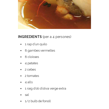
INGREDIENTS
(per a 4 persones)
1 rap d’un quilo
8 gambes vermelles
8 cloïsses
4 patates
2 cebes
2 tomates
4 alls
1 raig d’oli d’oliva verge extra
sal
1/2 bulb de fonoll