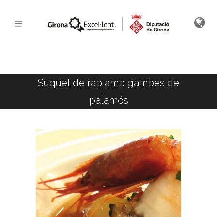
Suquet de rap amb gambes de
palamós