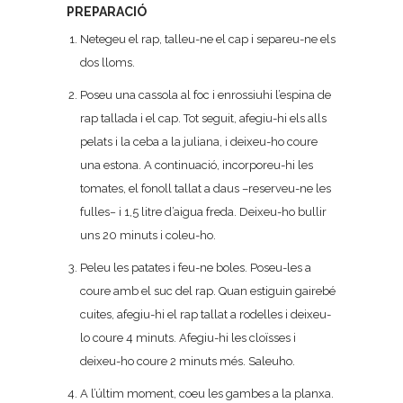
PREPARACIÓ
Netegeu el rap, talleu-ne el cap i separeu-ne els
dos lloms.
Poseu una cassola al foc i enrossiuhi l’espina de
rap tallada i el cap. Tot seguit, afegiu-hi els alls
pelats i la ceba a la juliana, i deixeu-ho coure
una estona. A continuació, incorporeu-hi les
tomates, el fonoll tallat a daus –reserveu-ne les
fulles− i 1,5 litre d’aigua freda. Deixeu-ho bullir
uns 20 minuts i coleu-ho.
Peleu les patates i feu-ne boles. Poseu-les a
coure amb el suc del rap. Quan estiguin gairebé
cuites, afegiu-hi el rap tallat a rodelles i deixeu-
lo coure 4 minuts. Afegiu-hi les cloïsses i
deixeu-ho coure 2 minuts més. Saleuho.
A l’últim moment, coeu les gambes a la planxa.