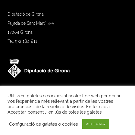
Diputació de Girona
Pujada de Sant Martí, 4-5
17004 Girona
Tel. 972 184 811
Utilitzem galetes o cookies al nostre lloc web per donar-
vos l’experiència més rellevant a partir de les vostres
preferències i de la repetició de visites. En fer clic a
Acceptar, consentiu en l’ús de totes les galetes.
Configuració de galetes o cookies
ACCEPTAR
Girona Excel·lent.
Segell de qualitat agroalimentària.
Avís legal
|
Privacitat