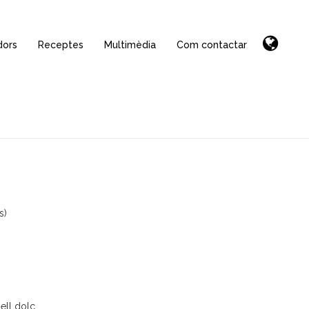
dors
Receptes
Multimèdia
Com contactar
s)
ell dolç