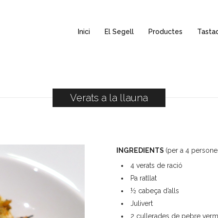
Inici
El Segell
Productes
Tasta
Verats a la llauna
INGREDIENTS
(per a 4 persone
4 verats de ració
Pa ratllat
½ cabeça d’alls
Julivert
2 cullerades de pebre verm