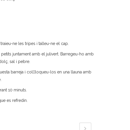
traieu-ne les tripes i talleu-ne el cap.
en petits juntament amb el julivert. Barregeu-ho amb
dolç, sal i pebre.
esta barreja i col􀂇loqueu-los en una llauna amb
.
rant 10 minuts.
ue es refredin.