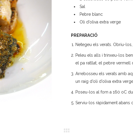
Sal
Pebre blanc
Oli d’oliva extra verge
PREPARACIÓ
Netegeu els verats. Obriu-los, 
Peleu els alls i trinxeu-los b
el pa ratllat, el pebre vermell 
Arrebosseu els verats amb aqu
un raig d’oli d’oliva extra verge
Poseu-los al forn a 160 oC du
Serviu-los ràpidament abans q