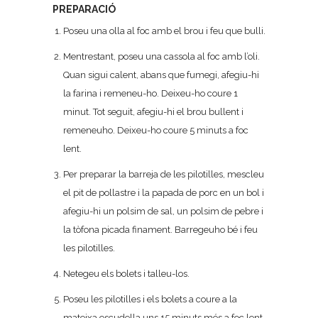
PREPARACIÓ
Poseu una olla al foc amb el brou i feu que bulli.
Mentrestant, poseu una cassola al foc amb l’oli.
Quan sigui calent, abans que fumegi, afegiu-hi
la farina i remeneu-ho. Deixeu-ho coure 1
minut. Tot seguit, afegiu-hi el brou bullent i
remeneuho. Deixeu-ho coure 5 minuts a foc
lent.
Per preparar la barreja de les pilotilles, mescleu
el pit de pollastre i la papada de porc en un bol i
afegiu-hi un polsim de sal, un polsim de pebre i
la tòfona picada finament. Barregeuho bé i feu
les pilotilles.
Netegeu els bolets i talleu-los.
Poseu les pilotilles i els bolets a coure a la
mateixa escudella uns 15 minuts més a foc lent,