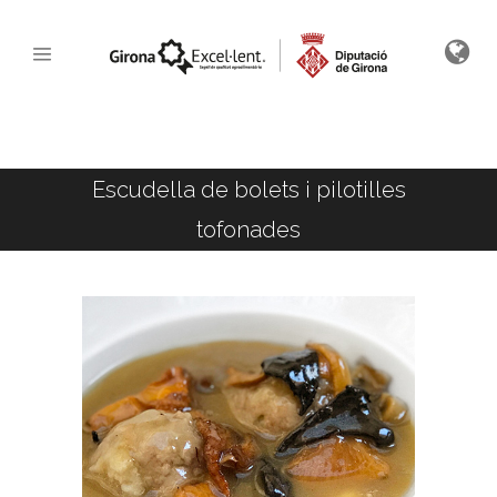
Escudella de bolets i pilotilles
tofonades