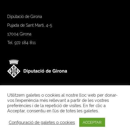
Diputació de Girona
Pujada de Sant Martí, 4-5
17004 Girona
Tel. 972 184 811
Utilitzem galetes o cookies al nostre lloc web per donar-
vos l’experiència més rellevant a partir de les vostres
preferències i de la repetició de visites. En fer clic a
Acceptar, consentiu en l’ús de totes les galetes.
Configuració de galetes o cookies
ACCEPTAR
Girona Excel·lent.
Segell de qualitat agroalimentària.
Avís legal
|