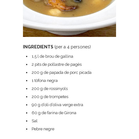
INGREDIENTS
(per a 4 persones)
1,5 l de brou de gallina
2 pits de pollastre de pagès
200 g de papada de porc picada
1 tòfona negra
200 g de rossinyols
200 g de trompetes
90 g d’oli d’oliva verge extra
60 g de farina de Girona
Sal
Pebre negre