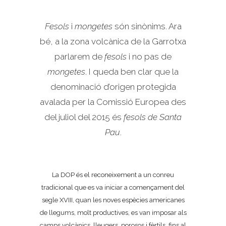
Fesols
i
mongetes
són sinònims. Ara
bé, a la zona volcànica de la Garrotxa
parlarem de
fesols
i no pas de
mongetes
. I queda ben clar que la
denominació d’origen protegida
avalada per la Comissió Europea des
del juliol del 2015 és
fesols de Santa
Pau
.
La DOP és el reconeixement a un conreu
tradicional que es va iniciar a començament del
segle
XVIII
, quan les noves espècies americanes
de llegums, molt productives, es van imposar als
camps volcànics, lleugers, porosos i fèrtils, fins al