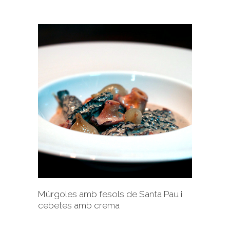
+
Múrgoles amb fesols de Santa Pau i
cebetes amb crema