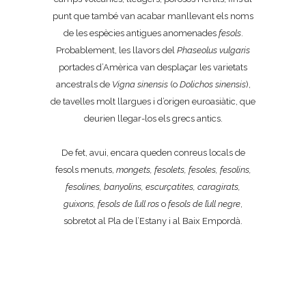
punt que també van acabar manllevant els noms
de les espècies antigues anomenades
fesols
.
Probablement, les llavors del
Phaseolus vulgaris
portades d’Amèrica van desplaçar les varietats
ancestrals de
Vigna sinensis
(o
Dolichos sinensis
),
de tavelles molt llargues i d’origen euroasiàtic, que
deurien llegar-los els grecs antics.
De fet, avui, encara queden conreus locals de
fesols menuts,
mongets, fesolets, fesoles, fesolins,
fesolines, banyolins, escurçatites, caragirats,
guixons, fesols de l’ull ros
o
fesols de l’ull negre
,
sobretot al Pla de l’Estany i al Baix Empordà.