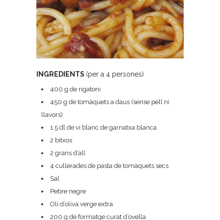
INGREDIENTS
(per a 4 persones)
400 g de rigatoni
450 g de tomàquets a daus (sense pell ni
llavors)
1,5 dl de vi blanc de garnatxa blanca
2 bitxos
2 grans d’all
4 cullerades de pasta de tomàquets secs
Sal
Pebre negre
Oli d’oliva verge extra
200 g de formatge curat d’ovella