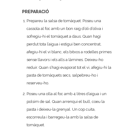
PREPARACIÓ
Prepareu la salsa de tomàquet. Poseu una
cassola al foc amb un bon raig d’oli d’oliva i
sofregiu-hi el tomàquet a daus. Quan hagi
perdut tota l’aigua i estigui ben concentrat,
afegiu-hi el vi blanc, els bitxos a rodelles primes
sense llavors i els alls a làmines. Deixeu-ho
reduir. Quan s’hagi evaporat tot el vi, afegiu-hi la
pasta de tomàquets secs, salpebreu-ho i
reserveu-ho.
Poseu una olla al foc amb 4 litres d’aigua i un
polsim de sal. Quan arrenqui el bull, coeu la
pasta i deixeu-la grenyal. Un cop cuita,
escorreula i barregeu-la amb la salsa de
tomàquet.