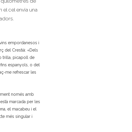
r quilòmetres de
 el cel envia una
tadors.
s vins empordanesos i
rç del Crestià: «Dels
 trilla, picapoll de
 fins espanyols, o del
aç-me refrescar les
nçament només amb
i està marcada per les
na, el macabeu i el
cte més singular i