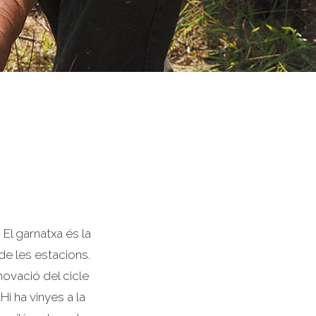
El garnatxa és la
de les estacions.
novació del cicle
 Hi ha vinyes a la