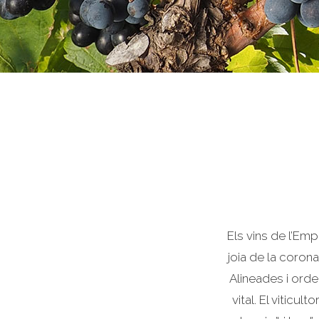
Els vins de l’Em
joia de la coron
Alineades i orde
vital. El viticul