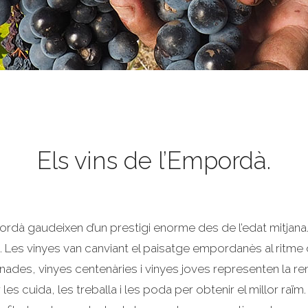
Els vins de l’Empordà.
pordà gaudeixen d’un prestigi enorme des de l’edat mitjana. 
a. Les vinyes van canviant el paisatge empordanès al ritme 
nades, vinyes centenàries i vinyes joves representen la re
tor les cuida, les treballa i les poda per obtenir el millor raïm.