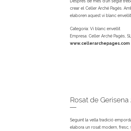
Després de més d’un segle treba
crear el Celler Arché Pagès. Amb
elaboren aquest vi blanc envellit
Categoria: Vi blanc envellit
Empresa: Celler Arché Pagès, S
www.cellerarchepages.com
Rosat de Gerisena 
Seguint la vella tradició empord
elabora un rosat modern, fresc, f