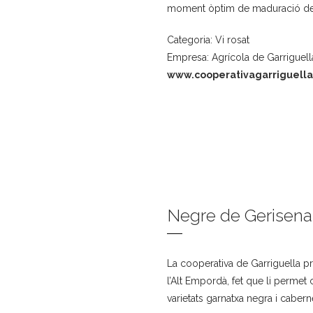
moment òptim de maduració de 
Categoria: Vi rosat
Empresa: Agrícola de Garriguel
www.cooperativagarriguell
Negre de Gerisena
La cooperativa de Garriguella p
l’Alt Empordà, fet que li permet
varietats garnatxa negra i caber