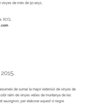
vinyes de més de 50 anys.
la, SCCL
a.com
 2015.
resumeix de sumar la major extensió de vinyes de
 collir raïm de vinyes velles de muntanya de les
net sauvignon, per elaborar aquest vi negre.