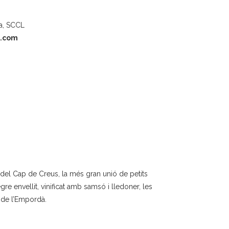
la, SCCL
a.com
 del Cap de Creus, la més gran unió de petits
re envellit, vinificat amb samsó i lledoner, les
s de l’Empordà.