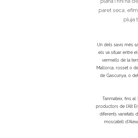
plana i n’hi ha
paret seca, efím
pluja 
Un dels savis més sa
els va situar entre 
vermells de la terr
Mallorca, rosset o de
de Gascunya, o del
Tanmateix, fins 
productors de l’Alt E
diferents varietat
moscatell d’Alexa