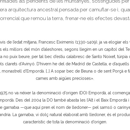
 d’enfilades als pendents de les muntanyes, sostingudes pe
era arquitectura ancestral pensada per camuflar-se i, quan
torrencial que remou la terra, frenar-ne els efectes devas
vis de l’edat mitjana, Francesc Eiximenis (1330-1409), ja va elogiar el
els els millors del món d’aleshores, segons llegim en un capítol del Te
a no puix beure, per tal bec d’estiu calabresc de Santo Noixet, túrpia o
ls clarets d’Avinyó. D’hivern he del de Madrid de Castella, e d’aquells
 monastrell d’Empordà. […] A sopar bec de Beuna o de sent Porçà e f
cames amb aigües precioses».
al 1975 no va néixer la denominació d’origen (DO) Empordà, al come
mpordà. Des del 2004 la DO també abasta les l’Alt i el Baix Empordà 
s de garnatxa —que aquí pren el nom de lledoner— pel samsó o carinye
ndria. La garnatxa, vi dolç natural elaborat amb lledoner, és el produ
característic de tota la denominació d’origen.